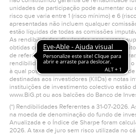
não constituindo garantia de rentabilidade fu
unidades de participação pode aumentar ou d
risco que varia entre 1 (risco mínimo) e 6 (ris
apresentadas não incluem qualquer comissão
estão líquidas de todas as comissões imputá
As rendibilidades divulgadas para prazos sup
obtidas caso o investimento tivesse sido feit
de referência. O investidor deverá considerar
rendibilidades apresentadas não reflectem o 
à qual possa estar sujeito.Os documentos d
destinadas aos investidores (KIIDs) e notas 
instituições de investimento colectivo estão 
www.BiG.pt ou aos balcões do Banco de Inves
(*) Rendibilidades Referentes a 31-07-2026. 
na moeda de denominação do fundo de invest
Anualizada e o Índice de Sharpe foram calcul
2026. A taxa de juro sem risco utilizada no cá