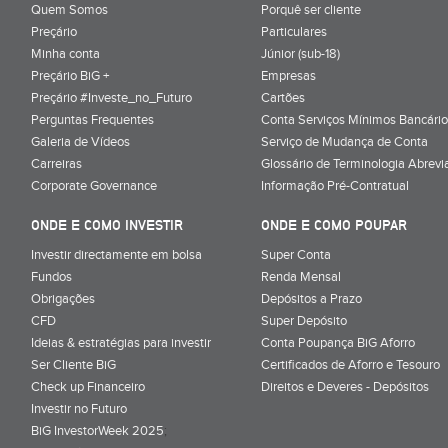
Quem Somos
Porquê ser cliente
Preçário
Particulares
Minha conta
Júnior (sub-18)
Preçário BiG +
Empresas
Preçário #Investe_no_Futuro
Cartões
Perguntas Frequentes
Conta Serviços Mínimos Bancário
Galeria de Vídeos
Serviço de Mudança de Conta
Carreiras
Glossário de Terminologia Abrevi
Corporate Governance
Informação Pré-Contratual
ONDE E COMO INVESTIR
ONDE E COMO POUPAR
Investir directamente em bolsa
Super Conta
Fundos
Renda Mensal
Obrigações
Depósitos a Prazo
CFD
Super Depósito
Ideias & estratégias para investir
Conta Poupança BiG Aforro
Ser Cliente BiG
Certificados de Aforro e Tesouro
Check up Financeiro
Direitos e Deveres - Depósitos
Investir no Futuro
BiG InvestorWeek 2025
;