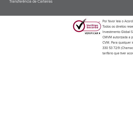
Transferência de Carteiras
;
Por favor leia o
Acord
Todos os direitos res
Investimento Global S
CMVM autorizada a pr
CVM. Para qualquer in
330 53 72/9 (Chamada
tarifário que tiver a