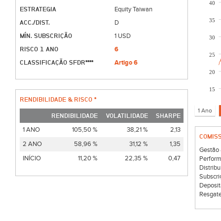
40
ESTRATEGIA
Equity Taiwan
35
ACC./DIST.
D
MÍN. SUBSCRIÇÃO
1 USD
30
RISCO 1 ANO
6
25
CLASSIFICAÇÃO SFDR****
Artigo 6
20
15
RENDIBILIDADE & RISCO *
RENDIBILIDADE
VOLATILIDADE
SHARPE
1 ANO
105,50 %
38,21 %
2,13
COMIS
2 ANO
58,96 %
31,12 %
1,35
Gestão 
INÍCIO
11,20 %
22,35 %
0,47
Perform
Distribu
Subscri
Deposit
Resgate