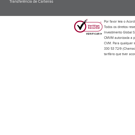
Transferência de Carteiras
;
Por favor leia o
Acord
Todos os direitos res
Investimento Global S
CMVM autorizada a pr
CVM. Para qualquer in
330 53 72/9 (Chamada
tarifário que tiver a