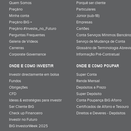
Quem Somos
Porquê ser cliente
Preçário
Particulares
Minha conta
Júnior (sub-18)
Preçário BiG +
Empresas
Preçário #Investe_no_Futuro
Cartões
Perguntas Frequentes
Conta Serviços Mínimos Bancário
Galeria de Vídeos
Serviço de Mudança de Conta
Carreiras
Glossário de Terminologia Abrevi
Corporate Governance
Informação Pré-Contratual
ONDE E COMO INVESTIR
ONDE E COMO POUPAR
Investir directamente em bolsa
Super Conta
Fundos
Renda Mensal
Obrigações
Depósitos a Prazo
CFD
Super Depósito
Ideias & estratégias para investir
Conta Poupança BiG Aforro
Ser Cliente BiG
Certificados de Aforro e Tesouro
Check up Financeiro
Direitos e Deveres - Depósitos
Investir no Futuro
BiG InvestorWeek 2025
;