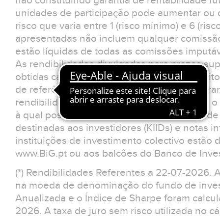
não constituindo garantia de rentabilidade fu
unidades de participação pode aumentar ou d
risco que varia entre 1 (risco mínimo) e 6 (ris
apresentadas não incluem qualquer comissão
estão líquidas de todas as comissões imputá
As rendibilidades divulgadas para prazos sup
obtidas caso o investimento tivesse sido feit
de referência. O investidor deverá considerar
rendibilidades apresentadas não reflectem o 
à qual possa estar sujeito.Os documentos d
destinadas aos investidores (KIIDs) e notas 
instituições de investimento colectivo estão 
www.BiG.pt ou aos balcões do Banco de Inves
(*) Rendibilidades Referentes a 22-07-2026. 
na moeda de denominação do fundo de invest
Anualizada e o Índice de Sharpe foram calcu
2026. A taxa de juro sem risco utilizada no cá