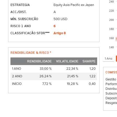
240
ESTRATEGIA
Equity Asia Pacific ex Japan
220
ACC./DIST.
A
MÍN. SUBSCRIÇÃO
500 USD
200
RISCO 1 ANO
6
180
CLASSIFICAÇÃO SFDR****
Artigo 8
160
140
RENDIBILIDADE & RISCO *
RENDIBILIDADE
VOLATILIDADE
SHARPE
1 ANO
33,00 %
22,34 %
1,20
COMIS
2 ANO
26,24 %
21,45 %
1,22
Gestão 
INÍCIO
7,72 %
19,28 %
0,40
Perform
Distribu
Subscri
Deposit
Resgate