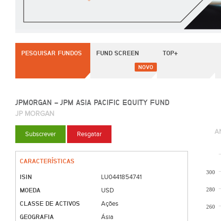
PESQUISAR FUNDOS
FUND SCREEN
TOP+
NOVO
JPMORGAN - JPM ASIA PACIFIC EQUITY FUND
JP MORGAN
A
Subscrever
Resgatar
CARACTERÍSTICAS
300
ISIN
LU0441854741
MOEDA
280
USD
CLASSE DE ACTIVOS
Ações
260
GEOGRAFIA
Ásia