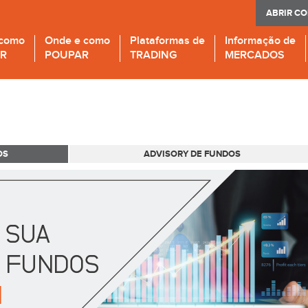
ABRIR C
 como
Onde e como
Plataformas de
Informação de
IR
POUPAR
TRADING
MERCADOS
OS
ADVISORY DE FUNDOS