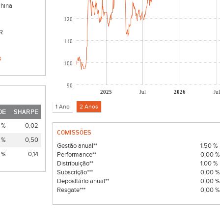
China
120
R
110
8
100
90
2025
Jul
2026
Jul
DE
SHARPE
 %
0,02
COMISSÕES
 %
0,50
Gestão anual**
1,50 %
 %
0,14
Performance**
0,00 
Distribuição**
1,00 %
Subscrição***
0,00 
Depositário anual**
0,00 
Resgate***
0,00 