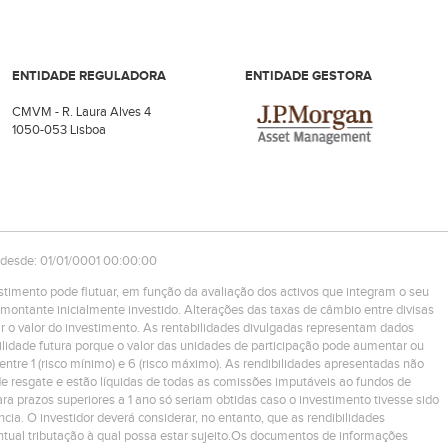
ENTIDADE REGULADORA
ENTIDADE GESTORA
CMVM - R. Laura Alves 4
1050-053 Lisboa
 desde: 01/01/0001 00:00:00
estimento pode flutuar, em função da avaliação dos activos que integram o seu
montante inicialmente investido. Alterações das taxas de câmbio entre divisas
r o valor do investimento. As rentabilidades divulgadas representam dados
ilidade futura porque o valor das unidades de participação pode aumentar ou
 entre 1 (risco mínimo) e 6 (risco máximo). As rendibilidades apresentadas não
e resgate e estão líquidas de todas as comissões imputáveis ao fundos de
ra prazos superiores a 1 ano só seriam obtidas caso o investimento tivesse sido
ncia. O investidor deverá considerar, no entanto, que as rendibilidades
tual tributação à qual possa estar sujeito.Os documentos de informações