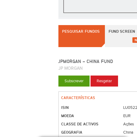
PESQUISAR FUNDOS
FUND SCREEN
N
JPMORGAN - CHINA FUND
JP MORGAN
Subscrever
Resgatar
CARACTERÍSTICAS
ISIN
LU052
MOEDA
EUR
CLASSE DE ACTIVOS
Ações
GEOGRAFIA
China