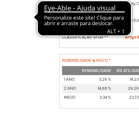
ESTRATEGIA
Equity 
ACC./DIST.
A
MÍN. SUBSCRIÇÃO
500 EU
RISCO 1 ANO
4
CLASSIFICAÇÃO SFDR****
Artigo 
RENDIBILIDADE & RISCO *
RENDIBILIDADE
VOLATILIDA
1 ANO
3,26 %
14,23
2 ANO
14,68 %
29,29
INÍCIO
3,34 %
23,73