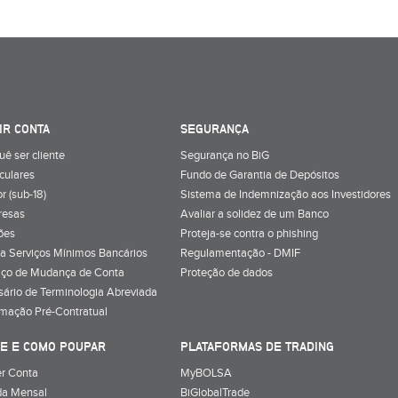
IR CONTA
SEGURANÇA
uê ser cliente
Segurança no BiG
iculares
Fundo de Garantia de Depósitos
r (sub-18)
Sistema de Indemnização aos Investidores
resas
Avaliar a solidez de um Banco
ões
Proteja-se contra o phishing
a Serviços Mínimos Bancários
Regulamentação - DMIF
iço de Mudança de Conta
Proteção de dados
sário de Terminologia Abreviada
rmação Pré-Contratual
E E COMO POUPAR
PLATAFORMAS DE TRADING
r Conta
MyBOLSA
a Mensal
BiGlobalTrade