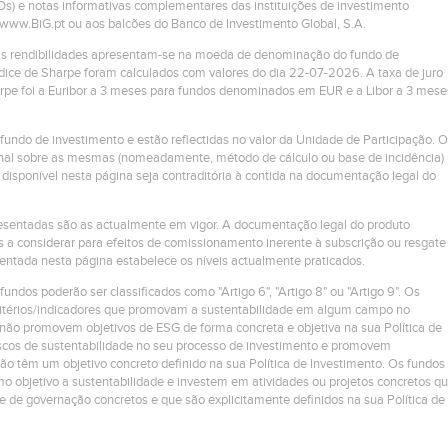
Ds) e notas informativas complementares das instituições de investimento
m www.BiG.pt ou aos balcões do Banco de Investimento Global, S.A.
 As rendibilidades apresentam-se na moeda de denominação do fundo de
ndice de Sharpe foram calculados com valores do dia 22-07-2026. A taxa de juro
harpe foi a Euribor a 3 meses para fundos denominados em EUR e a Libor a 3 mese
 fundo de investimento e estão reflectidas no valor da Unidade de Participação. O
ional sobre as mesmas (nomeadamente, método de cálculo ou base de incidência)
disponível nesta página seja contraditória à contida na documentação legal do
presentadas são as actualmente em vigor. A documentação legal do produto
s a considerar para efeitos de comissionamento inerente à subscrição ou resgate
entada nesta página estabelece os níveis actualmente praticados.
 fundos poderão ser classificados como "Artigo 6", "Artigo 8" ou "Artigo 9". Os
critérios/indicadores que promovam a sustentabilidade em algum campo no
não promovem objetivos de ESG de forma concreta e objetiva na sua Política de
riscos de sustentabilidade no seu processo de investimento e promovem
não têm um objetivo concreto definido na sua Política de Investimento. Os fundos
o objetivo a sustentabilidade e investem em atividades ou projetos concretos q
 e de governação concretos e que são explicitamente definidos na sua Política de