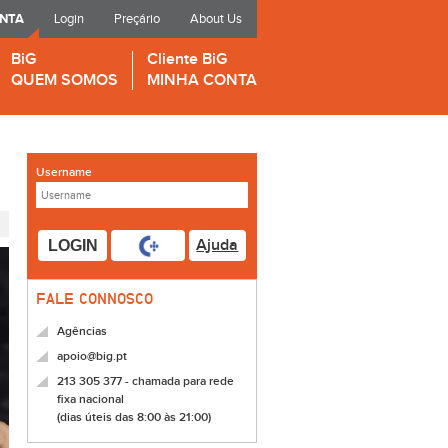
ONTA
Login
Preçário
About Us
BiG
Cliente BiG
QUEM SOMOS
MINHA CONTA
Username
Ajuda
LOGIN
FALE CONNOSCO
Agências
apoio@big.pt
213 305 377 - chamada para rede
fixa nacional
(dias úteis das 8:00 às 21:00)