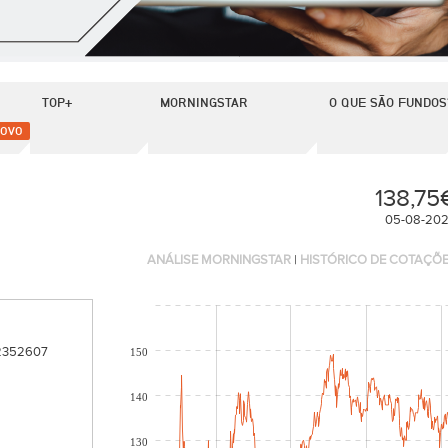
TOP+
MORNINGSTAR
O QUE SÃO FUNDOS
OVO
138,75
05-08-20
ANÁLISE MORNINGSTAR
|
HISTÓRICO DE COTAÇÕ
2352607
150
140
130