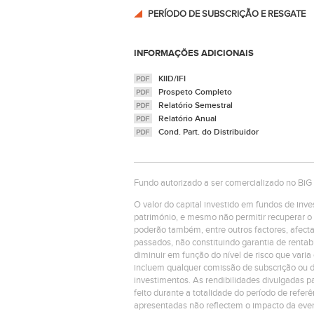
PERÍODO DE SUBSCRIÇÃO E RESGATE
INFORMAÇÕES ADICIONAIS
KIID/IFI
Prospeto Completo
Relatório Semestral
Relatório Anual
Cond. Part. do Distribuidor
Fundo autorizado a ser comercializado no BiG
O valor do capital investido em fundos de inv
património, e mesmo não permitir recuperar o 
poderão também, entre outros factores, afecta
passados, não constituindo garantia de rentab
diminuir em função do nível de risco que varia
incluem qualquer comissão de subscrição ou d
investimentos. As rendibilidades divulgadas pa
feito durante a totalidade do período de referê
apresentadas não reflectem o impacto da even