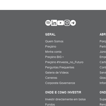
GERAL
ABR
Quem Somos
Porq
Preçário
Part
Minha conta
Júnio
Preçário BiG +
Emp
Preçário #Investe_no_Futuro
Cart
Perguntas Frequentes
Cont
Galeria de Vídeos
Serv
Carreiras
Glos
Corporate Governance
Info
ONDE E COMO INVESTIR
OND
Investir directamente em bolsa
Supe
Fundos
Rend