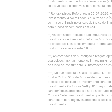
fundamentais destinadas aos investidores (KII
colectivo estão disponíveis, para consulta, e
(*) Rendibilidades Referentes a 22-07-2026.
investimento. A Volatilidade Anualizada e o Í
sem risco utilizada no cálculo do índice de S
para fundos denominados em USD.
(**) As comissões indicadas são imputáveis ao
investidor poderá encontrar informação adic
no prospecto. Nos casos em que a informação 
produto, prevalecerá esta última.
(***) As comissões de subscrição e resgate a
estabelece, habitualmente, os limites máximo
do fundo de investimento. A informação apres
(****) No que respeita à Classificação SFDR, os
fundos "Artigo 6" poderão considerar alguns 
processo de decisão de investimento contudo 
Investimento. Os fundos "Artigo 8" integram 
características ambientais e sociais contudo, 
"Artigo 9" integram investimentos que têm com
contribuam para objetivos ambientais, sociais
Investimento.