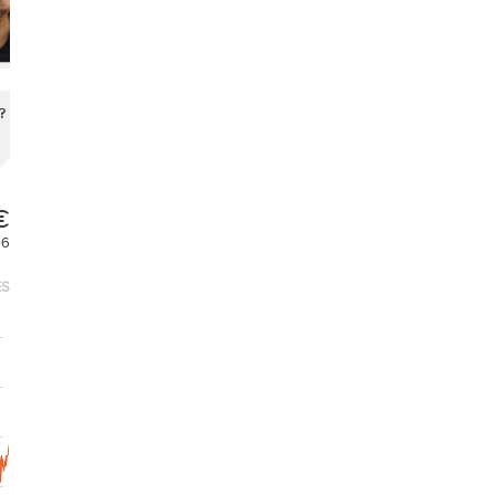
?
€
26
ES