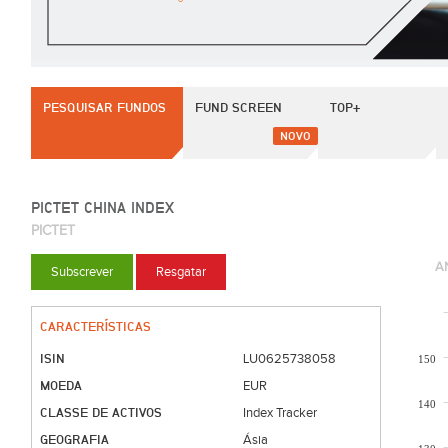
PESQUISAR FUNDOS
FUND SCREEN
TOP+
NOVO
PICTET CHINA INDEX
PICTET
A
Subscrever
Resgatar
CARACTERÍSTICAS
ISIN
LU0625738058
150
MOEDA
EUR
140
CLASSE DE ACTIVOS
Index Tracker
GEOGRAFIA
Ásia