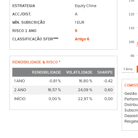
130
ESTRATEGIA
Equity China
ACC./DIST.
A
120
MÍN. SUBSCRIÇÃO
1 EUR
110
RISCO 1 ANO
5
CLASSIFICAÇÃO SFDR****
Artigo 6
100
90
RENDIBILIDADE & RISCO *
RENDIBILIDADE
VOLATILIDADE
SHARPE
1 ANO
-0,81 %
16,80 %
-0,42
COMIS
2 ANO
16,57 %
24,09 %
0,60
Gestão 
INÍCIO
0,00 %
22,97 %
0,00
Perform
Distribu
Subscri
Deposit
Resgate