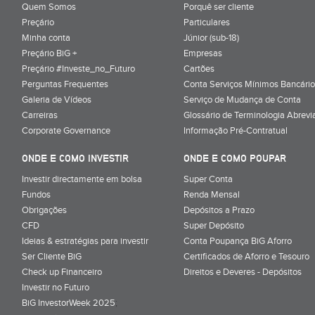
Quem Somos
Porquê ser cliente
Preçário
Particulares
Minha conta
Júnior (sub-18)
Preçário BiG +
Empresas
Preçário #Investe_no_Futuro
Cartões
Perguntas Frequentes
Conta Serviços Mínimos Bancário
Galeria de Vídeos
Serviço de Mudança de Conta
Carreiras
Glossário de Terminologia Abrevi
Corporate Governance
Informação Pré-Contratual
ONDE E COMO INVESTIR
ONDE E COMO POUPAR
Investir directamente em bolsa
Super Conta
Fundos
Renda Mensal
Obrigações
Depósitos a Prazo
CFD
Super Depósito
Ideias & estratégias para investir
Conta Poupança BiG Aforro
Ser Cliente BiG
Certificados de Aforro e Tesouro
Check up Financeiro
Direitos e Deveres - Depósitos
Investir no Futuro
BiG InvestorWeek 2025
;