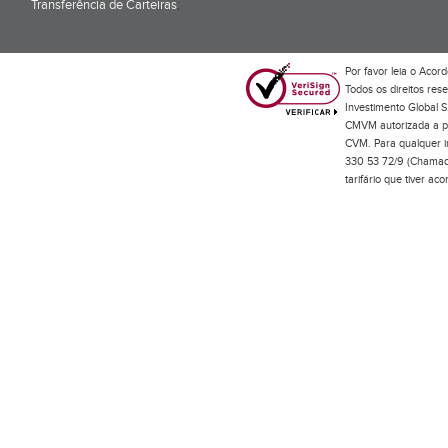
Transferência de Carteiras
;
Por favor leia o
Acord
Todos os direitos res
Investimento Global S
CMVM autorizada a pr
CVM. Para qualquer in
330 53 72/9 (Chamada
tarifário que tiver a