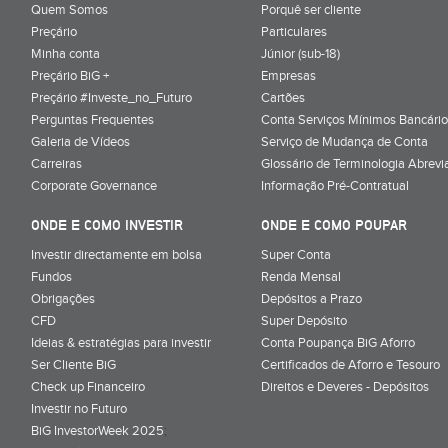
Quem Somos
Porquê ser cliente
Preçário
Particulares
Minha conta
Júnior (sub-18)
Preçário BiG +
Empresas
Preçário #Investe_no_Futuro
Cartões
Perguntas Frequentes
Conta Serviços Mínimos Bancário
Galeria de Vídeos
Serviço de Mudança de Conta
Carreiras
Glossário de Terminologia Abrevi
Corporate Governance
Informação Pré-Contratual
ONDE E COMO INVESTIR
ONDE E COMO POUPAR
Investir directamente em bolsa
Super Conta
Fundos
Renda Mensal
Obrigações
Depósitos a Prazo
CFD
Super Depósito
Ideias & estratégias para investir
Conta Poupança BiG Aforro
Ser Cliente BiG
Certificados de Aforro e Tesouro
Check up Financeiro
Direitos e Deveres - Depósitos
Investir no Futuro
BiG InvestorWeek 2025
;