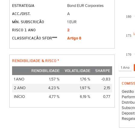
ESTRATEGIA
Bond EUR Corporates
ACC./DIST.
A
180
MÍN. SUBSCRIÇÃO
1 EUR
RISCO 1 ANO
2
175
CLASSIFICAÇÃO SFDR****
Artigo 8
170
RENDIBILIDADE & RISCO *
RENDIBILIDADE
VOLATILIDADE
SHARPE
1 ANO
1,57 %
1,76 %
-0,83
COMIS
2 ANO
4,23 %
1,97 %
2,15
Gestão 
INÍCIO
4,77 %
6,19 %
0,77
Perform
Distribu
Subscri
Deposit
Resgate