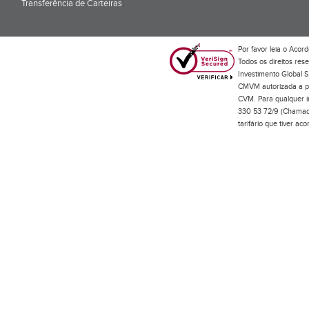
Transferência de Carteiras
;
Por favor leia o
Acord
Todos os direitos res
Investimento Global S
CMVM autorizada a pr
CVM. Para qualquer in
330 53 72/9 (Chamada
tarifário que tiver a