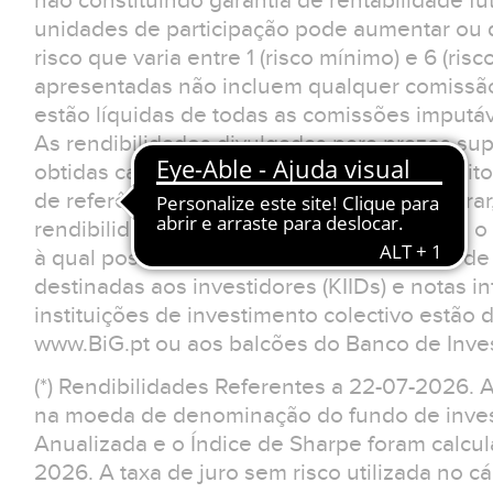
não constituindo garantia de rentabilidade fu
unidades de participação pode aumentar ou d
risco que varia entre 1 (risco mínimo) e 6 (ris
apresentadas não incluem qualquer comissão
estão líquidas de todas as comissões imputá
As rendibilidades divulgadas para prazos sup
obtidas caso o investimento tivesse sido feit
de referência. O investidor deverá considerar
rendibilidades apresentadas não reflectem o 
à qual possa estar sujeito.Os documentos d
destinadas aos investidores (KIIDs) e notas 
instituições de investimento colectivo estão 
www.BiG.pt ou aos balcões do Banco de Inves
(*) Rendibilidades Referentes a 22-07-2026. 
na moeda de denominação do fundo de invest
Anualizada e o Índice de Sharpe foram calcu
2026. A taxa de juro sem risco utilizada no cá