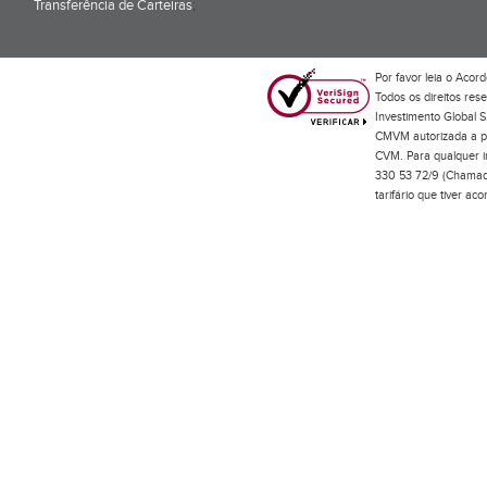
Transferência de Carteiras
;
Por favor leia o
Acord
Todos os direitos res
Investimento Global S
CMVM autorizada a pr
CVM. Para qualquer in
330 53 72/9 (Chamada
tarifário que tiver a