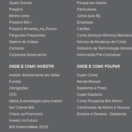
Quem Somos
Porquê ser cliente
Preçário
Particulares
Minha conta
Júnior (sub-18)
Preçário BiG +
Empresas
Preçário #Investe_no_Futuro
Cartões
Perguntas Frequentes
Conta Serviços Mínimos Bancário
Galeria de Vídeos
Serviço de Mudança de Conta
Carreiras
Glossário de Terminologia Abrevi
Corporate Governance
Informação Pré-Contratual
ONDE E COMO INVESTIR
ONDE E COMO POUPAR
Investir directamente em bolsa
Super Conta
Fundos
Renda Mensal
Obrigações
Depósitos a Prazo
CFD
Super Depósito
Ideias & estratégias para investir
Conta Poupança BiG Aforro
Ser Cliente BiG
Certificados de Aforro e Tesouro
Check up Financeiro
Direitos e Deveres - Depósitos
Investir no Futuro
BiG InvestorWeek 2025
;