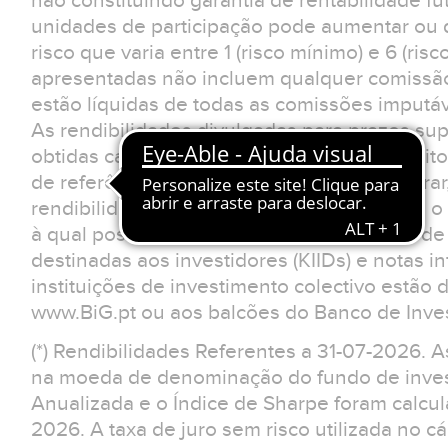
não constituindo garantia de rentabilidade fu
unidades de participação pode aumentar ou d
risco que varia entre 1 (risco mínimo) e 6 (ris
apresentadas não incluem qualquer comissão
estão líquidas de todas as comissões imputá
As rendibilidades divulgadas para prazos sup
obtidas caso o investimento tivesse sido feit
de referência. O investidor deverá considerar
rendibilidades apresentadas não reflectem o 
à qual possa estar sujeito.Os documentos d
destinadas aos investidores (KIIDs) e notas 
instituições de investimento colectivo estão 
www.BiG.pt ou aos balcões do Banco de Inves
(*) Rendibilidades Referentes a 31-07-2026. 
na moeda de denominação do fundo de invest
Anualizada e o Índice de Sharpe foram calcul
2026. A taxa de juro sem risco utilizada no cá