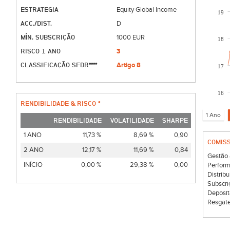
ESTRATEGIA
Equity Global Income
19
ACC./DIST.
D
MÍN. SUBSCRIÇÃO
1000 EUR
18
RISCO 1 ANO
3
CLASSIFICAÇÃO SFDR****
Artigo 8
17
16
RENDIBILIDADE & RISCO *
RENDIBILIDADE
VOLATILIDADE
SHARPE
1 ANO
11,73 %
8,69 %
0,90
COMIS
2 ANO
12,17 %
11,69 %
0,84
Gestão 
INÍCIO
0,00 %
29,38 %
0,00
Perform
Distribu
Subscri
Deposit
Resgate