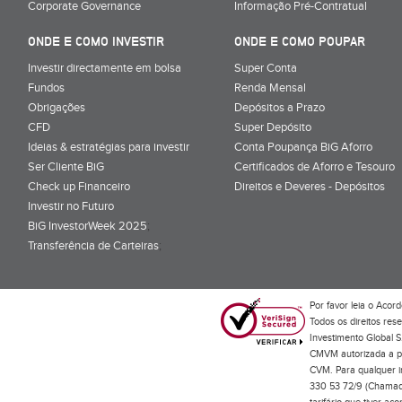
Corporate Governance
Informação Pré-Contratual
ONDE E COMO INVESTIR
ONDE E COMO POUPAR
Investir directamente em bolsa
Super Conta
Fundos
Renda Mensal
Obrigações
Depósitos a Prazo
CFD
Super Depósito
Ideias & estratégias para investir
Conta Poupança BiG Aforro
Ser Cliente BiG
Certificados de Aforro e Tesouro
Check up Financeiro
Direitos e Deveres - Depósitos
Investir no Futuro
BiG InvestorWeek 2025
;
Transferência de Carteiras
;
Por favor leia o
Acord
Todos os direitos res
Investimento Global S
CMVM autorizada a pr
CVM. Para qualquer in
330 53 72/9 (Chamada