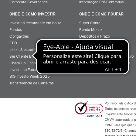
Corporate Governance
Informação Pré-Contratual
ONDE E COMO INVESTIR
ONDE E COMO POUPAR
Investir directamente em bolsa
Super Conta
Fundos
Renda Mensal
Obrigações
Depósitos a Prazo
CFD
Super Depósito
Ideias & estratégias para investir
Conta Poupança BiG Aforro
Ser Cliente BiG
Certificados de Aforro e Tesouro
Check up Financeiro
Direitos e Deveres - Depósitos
Investir no Futuro
BiG InvestorWeek 2025
;
Transferência de Carteiras
;
Por favor leia o
Acord
Todos os direitos res
Investimento Global S
CMVM autorizada a pr
CVM. Para qualquer in
330 53 72/9 (Chamada