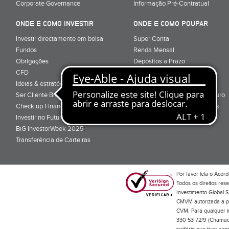
Corporate Governance
Informação Pré-Contratual
ONDE E COMO INVESTIR
ONDE E COMO POUPAR
Investir directamente em bolsa
Super Conta
Fundos
Renda Mensal
Obrigações
Depósitos a Prazo
CFD
Super Depósito
Ideias & estratégias para investir
Conta Poupança BiG Aforro
Ser Cliente BiG
Certificados de Aforro e Tesouro
Check up Financeiro
Direitos e Deveres - Depósitos
Investir no Futuro
BiG InvestorWeek 2025
;
Transferência de Carteiras
;
Por favor leia o
Acord
Todos os direitos res
Investimento Global S
CMVM autorizada a pr
CVM. Para qualquer in
330 53 72/9 (Chamada