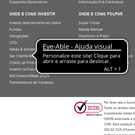
Corporate Governance
Informação Pré-Contratual
ONDE E COMO INVESTIR
ONDE E COMO POUPAR
Investir directamente em bolsa
Super Conta
Fundos
Renda Mensal
Obrigações
Depósitos a Prazo
CFD
Super Depósito
Ideias & estratégias para investir
Conta Poupança BiG Aforro
Ser Cliente BiG
Certificados de Aforro e Tesouro
Check up Financeiro
Direitos e Deveres - Depósitos
Investir no Futuro
BiG InvestorWeek 2025
;
Transferência de Carteiras
;
Por favor leia o
Acord
Todos os direitos res
Investimento Global S
CMVM autorizada a pr
CVM. Para qualquer in
330 53 72/9 (Chamada