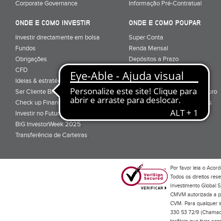
Corporate Governance
Informação Pré-Contratual
ONDE E COMO INVESTIR
ONDE E COMO POUPAR
Investir directamente em bolsa
Super Conta
Fundos
Renda Mensal
Obrigações
Depósitos a Prazo
CFD
Super Depósito
Ideias & estratégias para investir
Conta Poupança BiG Aforro
Ser Cliente BiG
Certificados de Aforro e Tesouro
Check up Financeiro
Direitos e Deveres - Depósitos
Investir no Futuro
BiG InvestorWeek 2025
;
Transferência de Carteiras
;
Por favor leia o
Acord
Todos os direitos res
Investimento Global S
CMVM autorizada a pr
CVM. Para qualquer in
330 53 72/9 (Chamada