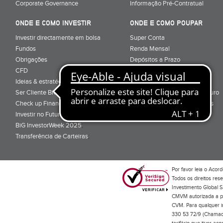
Corporate Governance
Informação Pré-Contratual
ONDE E COMO INVESTIR
ONDE E COMO POUPAR
Investir directamente em bolsa
Super Conta
Fundos
Renda Mensal
Obrigações
Depósitos a Prazo
CFD
Super Depósito
Ideias & estratégias para investir
Conta Poupança BiG Aforro
Ser Cliente BiG
Certificados de Aforro e Tesouro
Check up Financeiro
Direitos e Deveres - Depósitos
Investir no Futuro
BiG InvestorWeek 2025
;
Transferência de Carteiras
;
Por favor leia o
Acord
Todos os direitos res
Investimento Global S
CMVM autorizada a pr
CVM. Para qualquer in
330 53 72/9 (Chamada