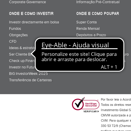
Corporate Governance
Informação Pré-Contratual
ONDE E COMO INVESTIR
ONDE E COMO POUPAR
Investir directamente em bolsa
Super Conta
Fundos
Renda Mensal
Obrigações
Depósitos a Prazo
CFD
Super Depósito
Ideias & estratégias para investir
Conta Poupança BiG Aforro
Ser Cliente BiG
Certificados de Aforro e Tesouro
Check up Financeiro
Direitos e Deveres - Depósitos
Investir no Futuro
BiG InvestorWeek 2025
;
Transferência de Carteiras
;
Por favor leia o
Acord
Todos os direitos res
Investimento Global S
CMVM autorizada a pr
CVM. Para qualquer in
330 53 72/9 (Chamada