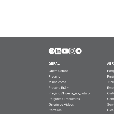
GERAL
ABR
Quem Somos
Porq
Preçário
Part
Minha conta
Júnio
Preçário BiG +
Emp
Preçário #Investe_no_Futuro
Cart
Perguntas Frequentes
Cont
Galeria de Vídeos
Serv
Carreiras
Glos