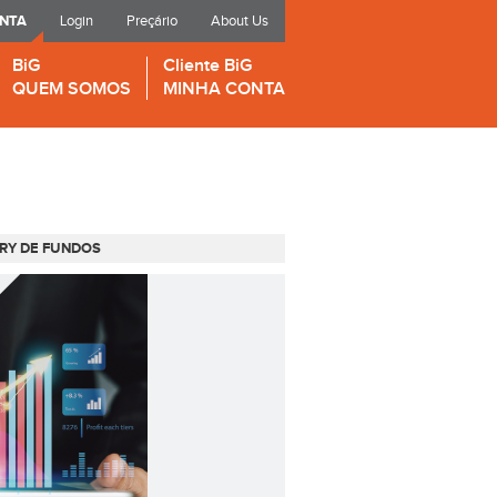
ONTA
Login
Preçário
About Us
BiG
Cliente BiG
QUEM SOMOS
MINHA CONTA
RY DE FUNDOS