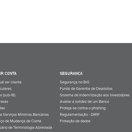
IR CONTA
SEGURANÇA
uê ser cliente
Segurança no BiG
iculares
Fundo de Garantia de Depósitos
r (sub-18)
Sistema de Indemnização aos Investidores
resas
Avaliar a solidez de um Banco
ões
Proteja-se contra o phishing
a Serviços Mínimos Bancários
Regulamentação - DMIF
iço de Mudança de Conta
Proteção de dados
sário de Terminologia Abreviada