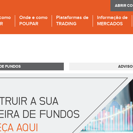
ABRIR C
 como
Onde e como
Plataformas de
Informação de
IR
POUPAR
TRADING
MERCADOS
DE FUNDOS
ADVISO