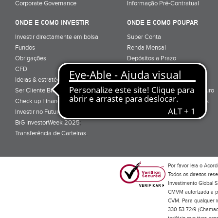
Corporate Governance
Informação Pré-Contratual
ONDE E COMO INVESTIR
ONDE E COMO POUPAR
Investir directamente em bolsa
Super Conta
Fundos
Renda Mensal
Obrigações
Depósitos a Prazo
CFD
Super Depósito
Ideias & estratégias para investir
Conta Poupança BiG Aforro
Ser Cliente BiG
Certificados de Aforro e Tesouro
Check up Financeiro
Direitos e Deveres - Depósitos
Investir no Futuro
BiG InvestorWeek 2025
;
Transferência de Carteiras
;
Por favor leia o
Acord
Todos os direitos res
Investimento Global S
CMVM autorizada a pr
CVM. Para qualquer in
330 53 72/9 (Chamada