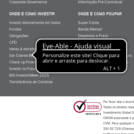
Corporate Governance
Informação Pré-Contratual
ONDE E COMO INVESTIR
ONDE E COMO POUPAR
Investir directamente em bolsa
Super Conta
Fundos
Renda Mensal
Obrigações
Depósitos a Prazo
CFD
Super Depósito
Ideias & estratégias para investir
Conta Poupança BiG Aforro
Ser Cliente BiG
Certificados de Aforro e Tesouro
Check up Financeiro
Direitos e Deveres - Depósitos
Investir no Futuro
BiG InvestorWeek 2025
;
Transferência de Carteiras
;
Por favor leia o
Acord
Todos os direitos res
Investimento Global S
CMVM autorizada a pr
CVM. Para qualquer in
330 53 72/9 (Chamada