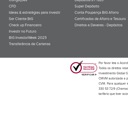
CFD
Super Depósito
Ideias & estratégias para investir
Conta Poupança BiG Aforro
Ser Cliente BiG
Certificados de Aforro e Tesouro
Check up Financeiro
Direitos e Deveres - Depósitos
Investir no Futuro
BiG InvestorWeek 2025
;
Transferência de Carteiras
;
Por favor leia o
Acord
Todos os direitos res
Investimento Global S
CMVM autorizada a pr
CVM. Para qualquer in
330 53 72/9 (Chamada
tarifário que tiver a