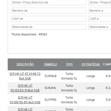
Títulos disponíveis : 41092
DESCRIÇÃO
SÍMBOLO
TIPO
ESTRATÉGIA
COM
1211 HK UT 47.21/49.72
Turbo
SU9NLB
Longa
6,8
Bull SGE
Ilimitado SL
1211 HK UT
Turbo
SU64HL
Longa
6,2
50.63/53.31 Bull SGE
Ilimitado SL
1211 HK UT
Turbo
SU7PR5
Longa
5,6
53.98/56.85 Bull SGE
Ilimitado SL
1211 HK UT
Turbo