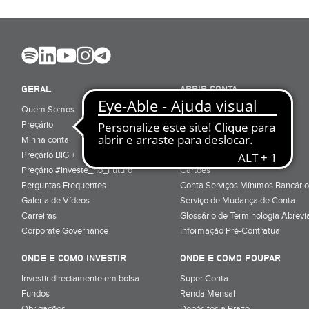
GERAL
ABRIR CONTA
Quem Somos
Porquê ser cliente
Preçário
Particulares
Minha conta
Júnior (sub-18)
Preçário BiG +
Empresas
Preçário #Investe_no_Futuro
Cartões
Perguntas Frequentes
Conta Serviços Mínimos Bancário
Galeria de Vídeos
Serviço de Mudança de Conta
Carreiras
Glossário de Terminologia Abrevi
Corporate Governance
Informação Pré-Contratual
ONDE E COMO INVESTIR
ONDE E COMO POUPAR
Investir directamente em bolsa
Super Conta
Fundos
Renda Mensal
Obrigações
Depósitos a Prazo