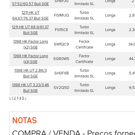
SH8FJG
Longa
2
57.52/60.57 Bull SGE
Ilimitado SL
1211 HK UT
Turbo
FG1MUQ
Longa
2,8
64.67/76.37 Bull SGE
Ilimitado SL
1211 HK UT 68.9/81.37
Turbo
FG15CE
Longa
2,3
Bull SGE
Ilimitado SL
1398 HK Factor Long
Factor
SW1QC9
Longa
34,
(x2) SGE
Certificate
1398 HK Factor Long
Factor
SQ80WS
Longa
44,
(x3) SGE
Certificate
1398 HK UT 2.86/3
Turbo
SH0FXB
Longa
5,4
Bull SGE
Ilimitado SL
1398 HK UT 3.23/3.46
Turbo
SV2Q5D
Longa
9,5
Bull SGE
Ilimitado SL
<
1
2
3
4
5
>
NOTAS
COMPRA / VENDA - Preços forneci