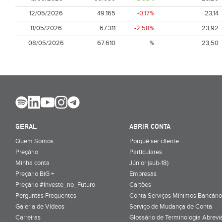
12/05/2026
49.165
-0,17%
23,14
11/05/2026
67.311
-2,58%
23,92
08/05/2026
67.610
%
23,50
GERAL
ABRIR CONTA
Quem Somos
Porquê ser cliente
Preçário
Particulares
Minha conta
Júnior (sub-18)
Preçário BiG +
Empresas
Preçário #Investe_no_Futuro
Cartões
Perguntas Frequentes
Conta Serviços Mínimos Bancário
Galeria de Vídeos
Serviço de Mudança de Conta
Carreiras
Glossário de Terminologia Abrevi