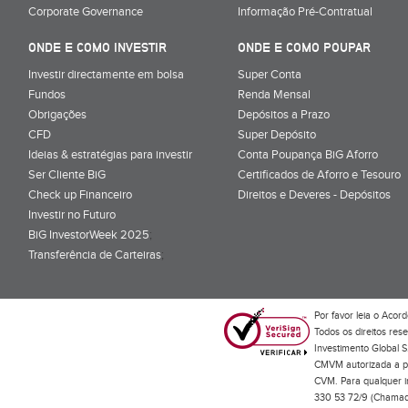
Corporate Governance
Informação Pré-Contratual
ONDE E COMO INVESTIR
ONDE E COMO POUPAR
Investir directamente em bolsa
Super Conta
Fundos
Renda Mensal
Obrigações
Depósitos a Prazo
CFD
Super Depósito
Ideias & estratégias para investir
Conta Poupança BiG Aforro
Ser Cliente BiG
Certificados de Aforro e Tesouro
Check up Financeiro
Direitos e Deveres - Depósitos
Investir no Futuro
BiG InvestorWeek 2025
;
Transferência de Carteiras
;
Por favor leia o
Acord
Todos os direitos res
Investimento Global S
CMVM autorizada a pr
CVM. Para qualquer in
330 53 72/9 (Chamada