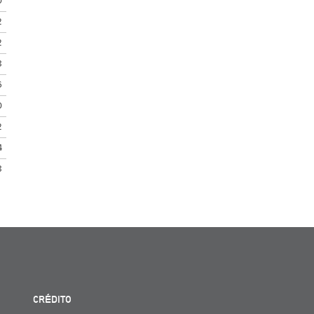
0
2
2
8
6
0
2
4
8
CRÉDITO