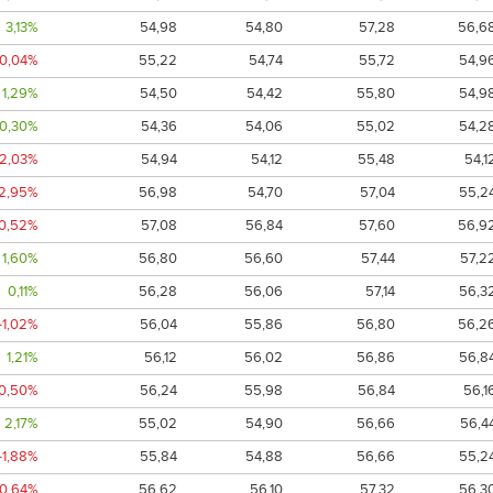
3,13%
54,98
54,80
57,28
56,6
-0,04%
55,22
54,74
55,72
54,9
1,29%
54,50
54,42
55,80
54,9
0,30%
54,36
54,06
55,02
54,2
-2,03%
54,94
54,12
55,48
54,1
-2,95%
56,98
54,70
57,04
55,2
-0,52%
57,08
56,84
57,60
56,9
1,60%
56,80
56,60
57,44
57,2
0,11%
56,28
56,06
57,14
56,3
-1,02%
56,04
55,86
56,80
56,2
1,21%
56,12
56,02
56,86
56,8
-0,50%
56,24
55,98
56,84
56,1
2,17%
55,02
54,90
56,66
56,4
-1,88%
55,84
54,88
56,66
55,2
-0,64%
56,62
56,10
57,32
56,3