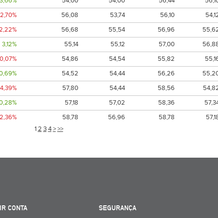
3,66%
54,00
54,00
56,44
56,1
-2,70%
56,08
53,74
56,10
54,1
-2,22%
56,68
55,54
56,96
55,6
3,12%
55,14
55,12
57,00
56,8
-0,07%
54,86
54,54
55,82
55,1
0,69%
54,52
54,44
56,26
55,2
-4,39%
57,80
54,44
58,56
54,8
0,28%
57,18
57,02
58,36
57,3
-2,36%
58,78
56,96
58,78
57,1
1
2
3
4
>
>>
IR CONTA
SEGURANÇA