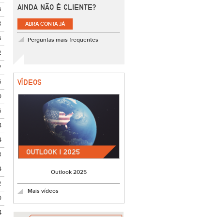
AINDA NÃO É CLIENTE?
6
8
ABRA CONTA JÁ
6
Perguntas mais frequentes
2
2
6
VÍDEOS
0
6
4
4
8
4
Outlook 2025
2
Mais vídeos
0
4