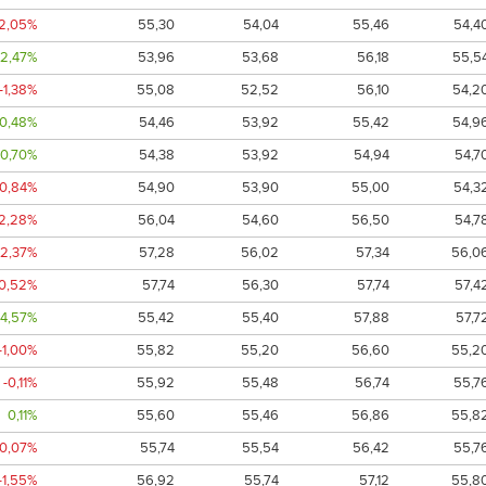
-2,05%
55,30
54,04
55,46
54,4
2,47%
53,96
53,68
56,18
55,5
-1,38%
55,08
52,52
56,10
54,2
0,48%
54,46
53,92
55,42
54,9
0,70%
54,38
53,92
54,94
54,7
-0,84%
54,90
53,90
55,00
54,3
-2,28%
56,04
54,60
56,50
54,7
-2,37%
57,28
56,02
57,34
56,0
-0,52%
57,74
56,30
57,74
57,4
4,57%
55,42
55,40
57,88
57,7
-1,00%
55,82
55,20
56,60
55,2
-0,11%
55,92
55,48
56,74
55,7
0,11%
55,60
55,46
56,86
55,8
-0,07%
55,74
55,54
56,42
55,7
-1,55%
56,92
55,74
57,12
55,8