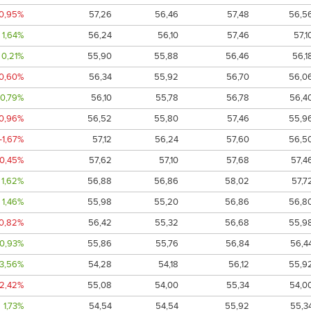
-0,95%
57,26
56,46
57,48
56,5
1,64%
56,24
56,10
57,46
57,1
0,21%
55,90
55,88
56,46
56,1
-0,60%
56,34
55,92
56,70
56,0
0,79%
56,10
55,78
56,78
56,4
-0,96%
56,52
55,80
57,46
55,9
-1,67%
57,12
56,24
57,60
56,5
-0,45%
57,62
57,10
57,68
57,4
1,62%
56,88
56,86
58,02
57,7
1,46%
55,98
55,20
56,86
56,8
-0,82%
56,42
55,32
56,68
55,9
0,93%
55,86
55,76
56,84
56,4
3,56%
54,28
54,18
56,12
55,9
-2,42%
55,08
54,00
55,34
54,0
1,73%
54,54
54,54
55,92
55,3