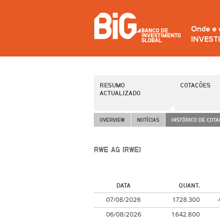
Onde e
INVEST
RESUMO
COTAÇÕES
ACTUALIZADO
OVERVIEW
NOTÍCIAS
HISTÓRICO DE COT
RWE AG (RWE)
DATA
QUANT.
07/08/2026
1.728.300
06/08/2026
1.642.800