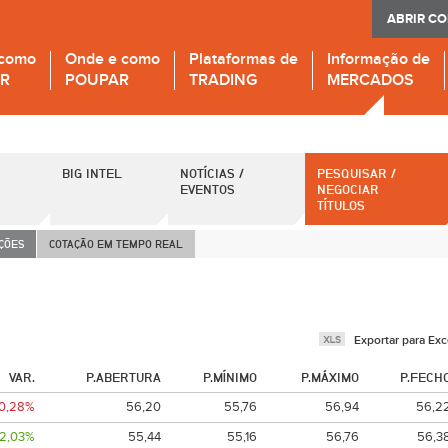
ABRIR C
 como
Onde e como
Plataformas de
Informação de
IR
POUPAR
TRADING
MERCADOS
BIG INTEL
NOTÍCIAS /
PESQUISAR /
EVENTOS
NEGOCIAR
TÍTULOS
AÇÕES
COTAÇÃO EM TEMPO REAL
Exportar para Exc
VAR.
P.ABERTURA
P.MÍNIMO
P.MÁXIMO
P.FECH
-0,28%
56,20
55,76
56,94
56,2
2,03%
55,44
55,16
56,76
56,3