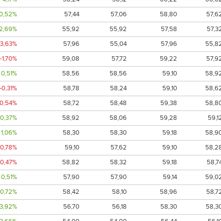
0,52%
57,44
57,06
58,80
57,6
2,69%
55,92
55,92
57,58
57,3
-3,63%
57,96
55,04
57,96
55,8
-1,70%
59,08
57,72
59,22
57,9
0,51%
58,56
58,56
59,10
58,9
-0,31%
58,78
58,24
59,10
58,6
-0,54%
58,72
58,48
59,38
58,8
0,37%
58,92
58,06
59,28
59,1
1,06%
58,30
58,30
59,18
58,9
-0,78%
59,10
57,62
59,10
58,2
-0,47%
58,82
58,32
59,18
58,7
0,51%
57,90
57,90
59,14
59,0
0,72%
58,42
58,10
58,96
58,7
3,92%
56,70
56,18
58,30
58,3