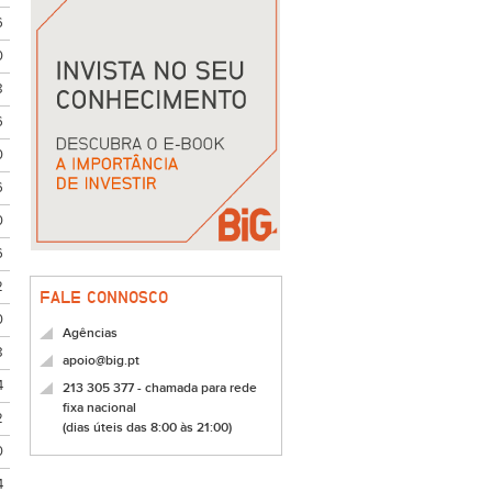
6
0
8
6
0
6
0
6
2
FALE CONNOSCO
0
Agências
8
apoio@big.pt
4
213 305 377 - chamada para rede
fixa nacional
2
(dias úteis das 8:00 às 21:00)
0
4