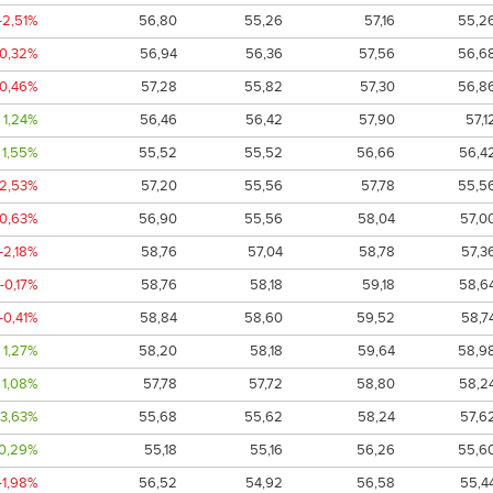
-2,51%
56,80
55,26
57,16
55,2
-0,32%
56,94
56,36
57,56
56,6
-0,46%
57,28
55,82
57,30
56,8
1,24%
56,46
56,42
57,90
57,1
1,55%
55,52
55,52
56,66
56,4
-2,53%
57,20
55,56
57,78
55,5
-0,63%
56,90
55,56
58,04
57,0
-2,18%
58,76
57,04
58,78
57,3
-0,17%
58,76
58,18
59,18
58,6
-0,41%
58,84
58,60
59,52
58,7
1,27%
58,20
58,18
59,64
58,9
1,08%
57,78
57,72
58,80
58,2
3,63%
55,68
55,62
58,24
57,6
0,29%
55,18
55,16
56,26
55,6
-1,98%
56,52
54,92
56,58
55,4