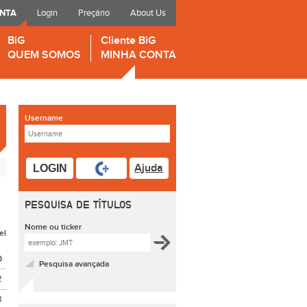
ONTA
Login
Preçário
About Us
BiG
Cliente BiG
QUEM SOMOS
MINHA CONTA
Username
Ajuda
LOGIN
PESQUISA DE TÍTULOS
Nome ou ticker
el
O
Pesquisa avançada
2
8