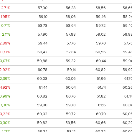
-2,71%
57,90
56,38
58,56
56,6
-1,95%
59,10
58,06
59,46
58,2
0,71%
58,78
58,64
59,72
59,4
2,11%
57,90
57,88
59,02
58,9
-2,89%
59,44
57,76
59,70
57,7
-0,77%
60,42
57,84
60,56
59,4
0,07%
59,88
59,32
60,44
59,9
-2,92%
60,78
59,14
60,82
59,9
2,39%
60,08
60,06
61,96
61,7
-1,92%
61,44
60,04
61,74
60,2
0,99%
60,82
60,76
61,82
61,4
1,30%
59,80
59,78
61,16
60,8
-0,23%
60,02
59,72
60,70
60,0
0,30%
59,82
59,56
60,66
60,2
4,17%
58,24
58,12
60,22
60,0