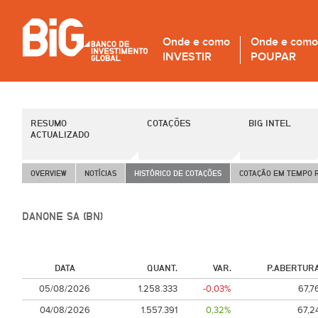
Onde e como
Onde e como
INVESTIR
POUPAR
RESUMO
COTAÇÕES
BIG INTEL
ACTUALIZADO
OVERVIEW
NOTÍCIAS
HISTÓRICO DE COTAÇÕES
COTAÇÃO EM TEMPO 
DANONE SA (BN)
DATA
QUANT.
VAR.
P.ABERTUR
05/08/2026
1.258.333
-0,03%
67,7
04/08/2026
1.557.391
0,32%
67,2