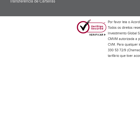
Transferência de Carteiras
;
Por favor leia o
Acord
Todos os direitos res
Investimento Global S
CMVM autorizada a pr
CVM. Para qualquer in
330 53 72/9 (Chamada
tarifário que tiver a