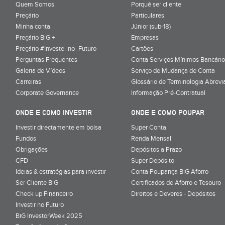
Quem Somos
Porquê ser cliente
Preçário
Particulares
Minha conta
Júnior (sub-18)
Preçário BiG +
Empresas
Preçário #Investe_no_Futuro
Cartões
Perguntas Frequentes
Conta Serviços Mínimos Bancário
Galeria de Vídeos
Serviço de Mudança de Conta
Carreiras
Glossário de Terminologia Abrevi
Corporate Governance
Informação Pré-Contratual
ONDE E COMO INVESTIR
ONDE E COMO POUPAR
Investir directamente em bolsa
Super Conta
Fundos
Renda Mensal
Obrigações
Depósitos a Prazo
CFD
Super Depósito
Ideias & estratégias para investir
Conta Poupança BiG Aforro
Ser Cliente BiG
Certificados de Aforro e Tesouro
Check up Financeiro
Direitos e Deveres - Depósitos
Investir no Futuro
BiG InvestorWeek 2025
;