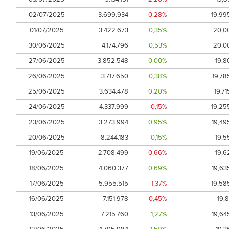
02/07/2025
3.699.934
-0,28%
19,99
01/07/2025
3.422.673
0,35%
20,0
30/06/2025
4.174.796
0,53%
20,0
27/06/2025
3.852.548
0,00%
19,8
26/06/2025
3.717.650
0,38%
19,78
25/06/2025
3.634.478
0,20%
19,71
24/06/2025
4.337.999
-0,15%
19,25
23/06/2025
3.273.994
0,95%
19,49
20/06/2025
8.244.183
0,15%
19,5
19/06/2025
2.708.499
-0,66%
19,6
18/06/2025
4.060.377
0,69%
19,63
17/06/2025
5.955.515
-1,37%
19,58
16/06/2025
7.151.978
-0,45%
19,8
13/06/2025
7.215.760
1,27%
19,64