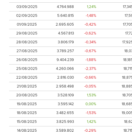
03/09/2025
4.764.988
1,24%
17,34
02/09/2025
5.640.815
-1,48%
17,5
01/09/2025
2.695.605
-0,42%
17,70
29/08/2025
4.567.813
-0,62%
17,7
28/08/2025
3.806.179
-0,34%
17,92
27/08/2025
3.789.257
-0,67%
18,0
26/08/2025
9.404.239
-1,88%
18,18
25/08/2025
4.260.066
-2,37%
18,71
22/08/2025
2.816.030
-0,66%
18,87
21/08/2025
2.958.498
-0,05%
18,88
20/08/2025
3.528.109
1,53%
18,70
19/08/2025
3.595.142
0,00%
18,68
18/08/2025
3.482.655
-1,53%
19,00
15/08/2025
3.825.993
1,42%
18,6
14/08/2025
3.589.802
-0,29%
18,71