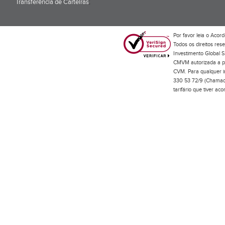
Transferência de Carteiras
;
Por favor leia o
Acord
Todos os direitos res
Investimento Global S
CMVM autorizada a pr
CVM. Para qualquer in
330 53 72/9 (Chamada
tarifário que tiver a