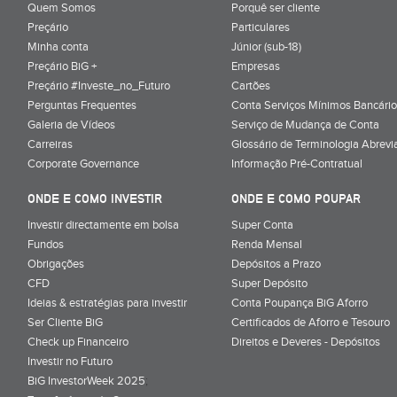
Quem Somos
Porquê ser cliente
Preçário
Particulares
Minha conta
Júnior (sub-18)
Preçário BiG +
Empresas
Preçário #Investe_no_Futuro
Cartões
Perguntas Frequentes
Conta Serviços Mínimos Bancário
Galeria de Vídeos
Serviço de Mudança de Conta
Carreiras
Glossário de Terminologia Abrevi
Corporate Governance
Informação Pré-Contratual
ONDE E COMO INVESTIR
ONDE E COMO POUPAR
Investir directamente em bolsa
Super Conta
Fundos
Renda Mensal
Obrigações
Depósitos a Prazo
CFD
Super Depósito
Ideias & estratégias para investir
Conta Poupança BiG Aforro
Ser Cliente BiG
Certificados de Aforro e Tesouro
Check up Financeiro
Direitos e Deveres - Depósitos
Investir no Futuro
BiG InvestorWeek 2025
;