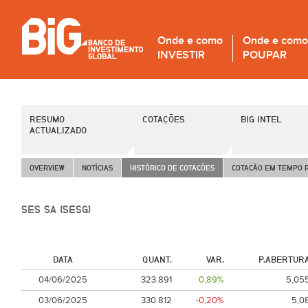
Onde e como
Onde e como
INVESTIR
POUPAR
RESUMO
COTAÇÕES
BIG INTEL
ACTUALIZADO
OVERVIEW
NOTÍCIAS
HISTÓRICO DE COTAÇÕES
COTAÇÃO EM TEMPO 
SES SA (SESG)
DATA
QUANT.
VAR.
P.ABERTUR
04/06/2025
323.891
0,89%
5,05
03/06/2025
330.812
-0,20%
5,0