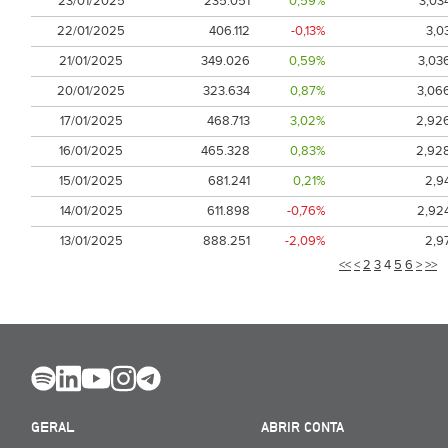
23/01/2025
235.051
0,59%
3,03
22/01/2025
406.112
-0,13%
3,0
21/01/2025
349.026
0,59%
3,03
20/01/2025
323.634
0,87%
3,06
17/01/2025
468.713
3,02%
2,92
16/01/2025
465.328
0,83%
2,92
15/01/2025
681.241
0,21%
2,9
14/01/2025
611.898
-0,76%
2,92
13/01/2025
888.251
-2,09%
2,9
<<
<
2
3
4
5
6
>
>>
GERAL
ABRIR CONTA