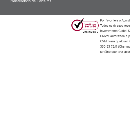
Transferência de Carteiras
;
Por favor leia o
Acord
Todos os direitos res
Investimento Global S
CMVM autorizada a pr
CVM. Para qualquer in
330 53 72/9 (Chamada
tarifário que tiver a