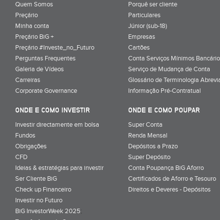
Quem Somos
Porquê ser cliente
Preçário
Particulares
Minha conta
Júnior (sub-18)
Preçário BiG +
Empresas
Preçário #Investe_no_Futuro
Cartões
Perguntas Frequentes
Conta Serviços Mínimos Bancário
Galeria de Vídeos
Serviço de Mudança de Conta
Carreiras
Glossário de Terminologia Abrevi
Corporate Governance
Informação Pré-Contratual
ONDE E COMO INVESTIR
ONDE E COMO POUPAR
Investir directamente em bolsa
Super Conta
Fundos
Renda Mensal
Obrigações
Depósitos a Prazo
CFD
Super Depósito
Ideias & estratégias para investir
Conta Poupança BiG Aforro
Ser Cliente BiG
Certificados de Aforro e Tesouro
Check up Financeiro
Direitos e Deveres - Depósitos
Investir no Futuro
BiG InvestorWeek 2025
;