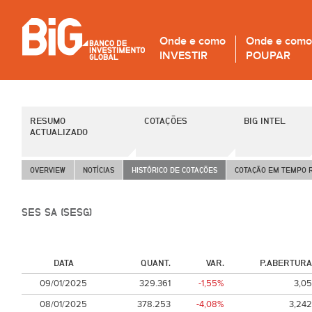
Onde e como
Onde e como
INVESTIR
POUPAR
RESUMO
COTAÇÕES
BIG INTEL
ACTUALIZADO
OVERVIEW
NOTÍCIAS
HISTÓRICO DE COTAÇÕES
COTAÇÃO EM TEMPO 
SES SA (SESG)
DATA
QUANT.
VAR.
P.ABERTURA
09/01/2025
329.361
-1,55%
3,05
08/01/2025
378.253
-4,08%
3,242