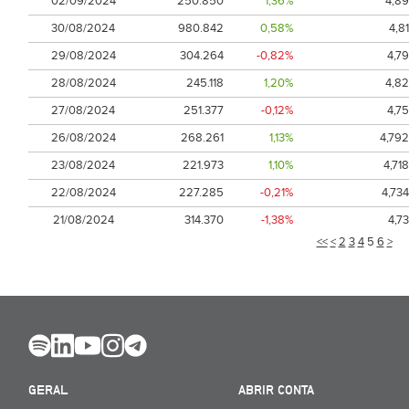
02/09/2024
250.850
1,36%
4,89
30/08/2024
980.842
0,58%
4,81
29/08/2024
304.264
-0,82%
4,79
28/08/2024
245.118
1,20%
4,82
27/08/2024
251.377
-0,12%
4,75
26/08/2024
268.261
1,13%
4,792
23/08/2024
221.973
1,10%
4,718
22/08/2024
227.285
-0,21%
4,734
21/08/2024
314.370
-1,38%
4,73
<<
<
2
3
4
5
6
>
GERAL
ABRIR CONTA