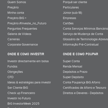
Quem Somos
Porquê ser cliente
Preçário
Particulares
Minha conta
Júnior (sub-18)
Preçário BiG +
Empresas
Preçário #Investe_no_Futuro
Cartões
Perguntas Frequentes
Conta Serviços Mínimos Bancário
Galeria de Vídeos
Serviço de Mudança de Conta
Carreiras
Glossário de Terminologia Abrevi
Corporate Governance
Informação Pré-Contratual
ONDE E COMO INVESTIR
ONDE E COMO POUPAR
Investir directamente em bolsa
Super Conta
Fundos
Renda Mensal
Obrigações
Depósitos a Prazo
CFD
Super Depósito
Ideias & estratégias para investir
Conta Poupança BiG Aforro
Ser Cliente BiG
Certificados de Aforro e Tesouro
Check up Financeiro
Direitos e Deveres - Depósitos
Investir no Futuro
BiG InvestorWeek 2025
;