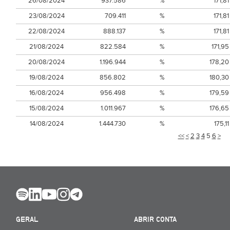
26/08/2024
937.586
%
171,81
23/08/2024
709.411
%
171,81
22/08/2024
888.137
%
171,81
21/08/2024
822.584
%
171,95
20/08/2024
1.196.944
%
178,20
19/08/2024
856.802
%
180,30
16/08/2024
956.498
%
179,59
15/08/2024
1.011.967
%
176,65
14/08/2024
1.444.730
%
175,11
<<
<
2
3
4
5
6
>
GERAL
ABRIR CONTA