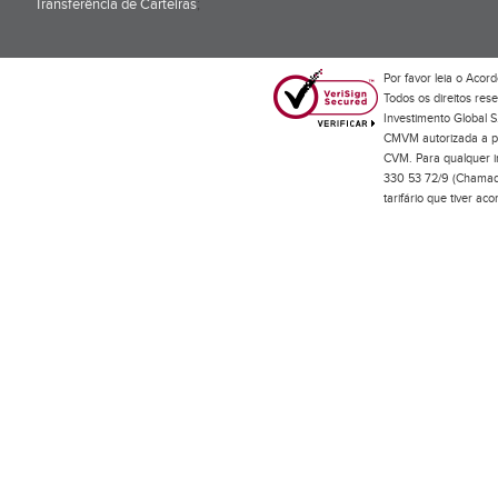
Transferência de Carteiras
;
Por favor leia o
Acord
Todos os direitos res
Investimento Global S
CMVM autorizada a pr
CVM. Para qualquer in
330 53 72/9 (Chamada
tarifário que tiver a