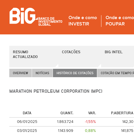
Onde e como
Onde e como
INVESTIR
POUPAR
RESUMO
COTAÇÕES
BIG INTEL
ACTUALIZADO
OVERVIEW
NOTÍCIAS
HISTÓRICO DE COTAÇÕES
COTAÇÃO EM TEMPO 
MARATHON PETROLEUM CORPORATION (MPC)
DATA
QUANT.
VAR.
P.ABERTURA
06/01/2025
1.863.724
-1,55%
142,30
03/01/2025
1.143.909
0,88%
141,875