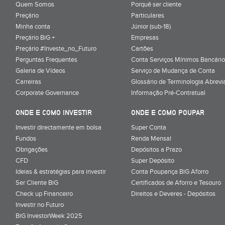
Quem Somos
Porquê ser cliente
Preçário
Particulares
Minha conta
Júnior (sub-18)
Preçário BiG +
Empresas
Preçário #Investe_no_Futuro
Cartões
Perguntas Frequentes
Conta Serviços Mínimos Bancário
Galeria de Vídeos
Serviço de Mudança de Conta
Carreiras
Glossário de Terminologia Abrevi
Corporate Governance
Informação Pré-Contratual
ONDE E COMO INVESTIR
ONDE E COMO POUPAR
Investir directamente em bolsa
Super Conta
Fundos
Renda Mensal
Obrigações
Depósitos a Prazo
CFD
Super Depósito
Ideias & estratégias para investir
Conta Poupança BiG Aforro
Ser Cliente BiG
Certificados de Aforro e Tesouro
Check up Financeiro
Direitos e Deveres - Depósitos
Investir no Futuro
BiG InvestorWeek 2025
;