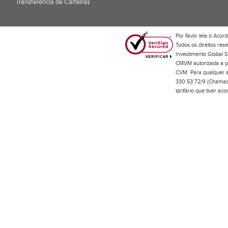
Transferência de Carteiras
;
Por favor leia o
Acord
Todos os direitos res
Investimento Global S
CMVM autorizada a pr
CVM. Para qualquer in
330 53 72/9 (Chamada
tarifário que tiver a