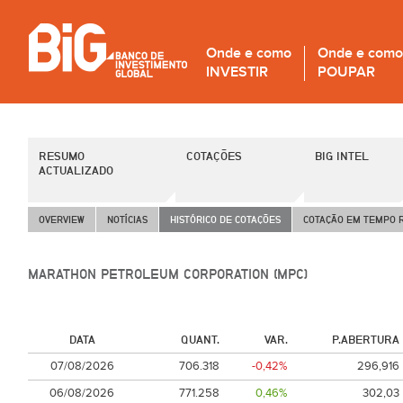
Onde e como
Onde e como
INVESTIR
POUPAR
RESUMO
COTAÇÕES
BIG INTEL
ACTUALIZADO
OVERVIEW
NOTÍCIAS
HISTÓRICO DE COTAÇÕES
COTAÇÃO EM TEMPO 
MARATHON PETROLEUM CORPORATION (MPC)
DATA
QUANT.
VAR.
P.ABERTURA
07/08/2026
706.318
-0,42%
296,916
06/08/2026
771.258
0,46%
302,03