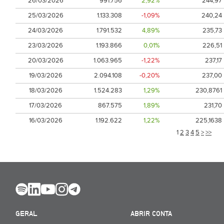
26/03/2026
991.756
2,92%
244,97
25/03/2026
1.133.308
-1,09%
240,24
24/03/2026
1.791.532
4,89%
235,73
23/03/2026
1.193.866
0,01%
226,51
20/03/2026
1.063.965
-1,22%
237,17
19/03/2026
2.094.108
-0,20%
237,00
18/03/2026
1.524.283
1,29%
230,8761
17/03/2026
867.575
1,89%
231,70
16/03/2026
1.192.622
1,22%
225,1638
1
2
3
4
5
>
>>
GERAL
ABRIR CONTA