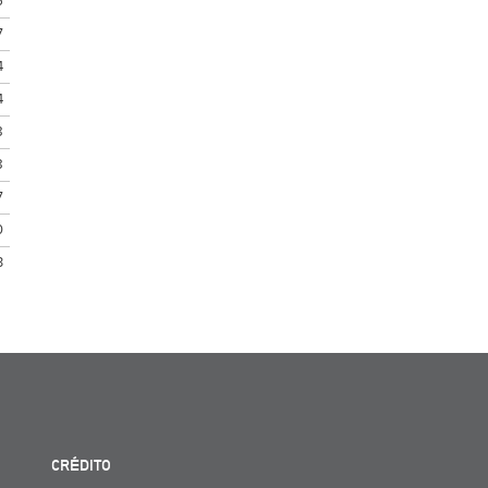
6
7
4
4
8
8
7
0
3
CRÉDITO