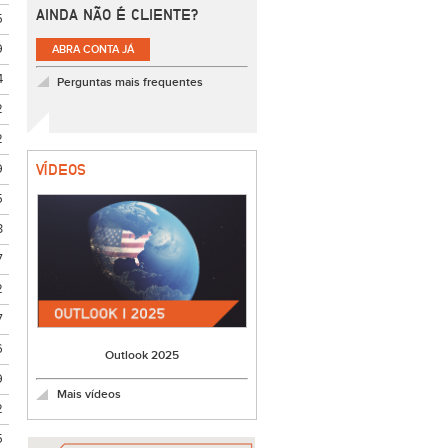
AINDA NÃO É CLIENTE?
5
9
ABRA CONTA JÁ
4
Perguntas mais frequentes
2
2
9
VÍDEOS
5
3
7
2
7
6
Outlook 2025
9
Mais vídeos
2
5