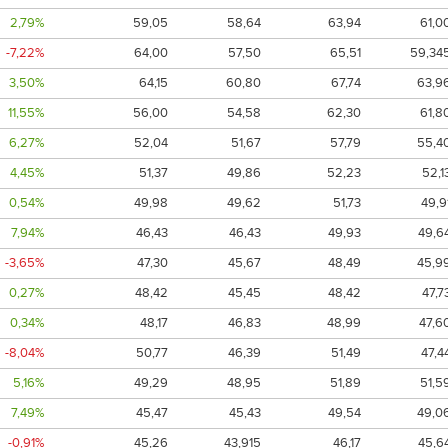
2,79%
59,05
58,64
63,94
61,0
-7,22%
64,00
57,50
65,51
59,34
3,50%
64,15
60,80
67,74
63,9
11,55%
56,00
54,58
62,30
61,8
6,27%
52,04
51,67
57,79
55,4
4,45%
51,37
49,86
52,23
52,1
0,54%
49,98
49,62
51,73
49,9
7,94%
46,43
46,43
49,93
49,6
-3,65%
47,30
45,67
48,49
45,9
0,27%
48,42
45,45
48,42
47,7
0,34%
48,17
46,83
48,99
47,6
-8,04%
50,77
46,39
51,49
47,4
5,16%
49,29
48,95
51,89
51,5
7,49%
45,47
45,43
49,54
49,0
-0,91%
45,26
43,915
46,17
45,6