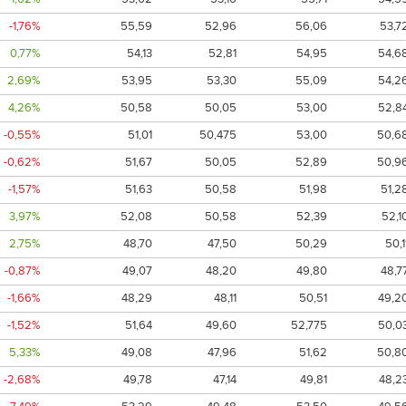
-1,76%
55,59
52,96
56,06
53,7
0,77%
54,13
52,81
54,95
54,6
2,69%
53,95
53,30
55,09
54,2
4,26%
50,58
50,05
53,00
52,8
-0,55%
51,01
50,475
53,00
50,6
-0,62%
51,67
50,05
52,89
50,9
-1,57%
51,63
50,58
51,98
51,2
3,97%
52,08
50,58
52,39
52,1
2,75%
48,70
47,50
50,29
50,1
-0,87%
49,07
48,20
49,80
48,7
-1,66%
48,29
48,11
50,51
49,2
-1,52%
51,64
49,60
52,775
50,0
5,33%
49,08
47,96
51,62
50,8
-2,68%
49,78
47,14
49,81
48,2