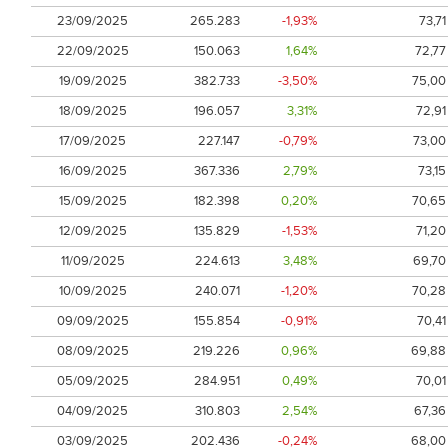
23/09/2025
265.283
-1,93%
73,71
22/09/2025
150.063
1,64%
72,77
19/09/2025
382.733
-3,50%
75,00
18/09/2025
196.057
3,31%
72,91
17/09/2025
227.147
-0,79%
73,00
16/09/2025
367.336
2,79%
73,15
15/09/2025
182.398
0,20%
70,65
12/09/2025
135.829
-1,53%
71,20
11/09/2025
224.613
3,48%
69,70
10/09/2025
240.071
-1,20%
70,28
09/09/2025
155.854
-0,91%
70,41
08/09/2025
219.226
0,96%
69,88
05/09/2025
284.951
0,49%
70,01
04/09/2025
310.803
2,54%
67,36
03/09/2025
202.436
-0,24%
68,00