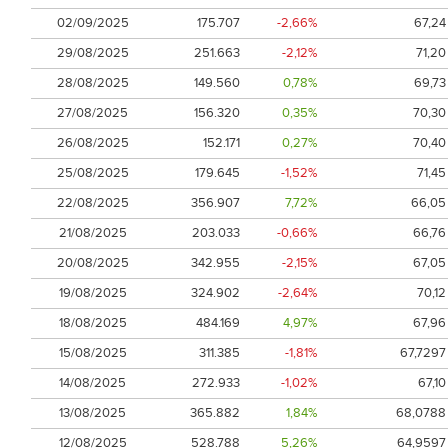
02/09/2025
175.707
-2,66%
67,24
29/08/2025
251.663
-2,12%
71,20
28/08/2025
149.560
0,78%
69,73
27/08/2025
156.320
0,35%
70,30
26/08/2025
152.171
0,27%
70,40
25/08/2025
179.645
-1,52%
71,45
22/08/2025
356.907
7,72%
66,05
21/08/2025
203.033
-0,66%
66,76
20/08/2025
342.955
-2,15%
67,05
19/08/2025
324.902
-2,64%
70,12
18/08/2025
484.169
4,97%
67,96
15/08/2025
311.385
-1,81%
67,7297
14/08/2025
272.933
-1,02%
67,10
13/08/2025
365.882
1,84%
68,0788
12/08/2025
528.788
5,26%
64,9597