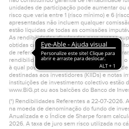
não constituindo garantia de rentabilidade fu
unidades de participação pode aumentar ou d
risco que varia entre 1 (risco mínimo) e 6 (ris
apresentadas não incluem qualquer comissão
estão líquidas de todas as comissões imputá
As rendibilidades divulgadas para prazos sup
obtidas caso o investimento tivesse sido feit
de referência. O investidor deverá considerar
rendibilidades apresentadas não reflectem o 
à qual possa estar sujeito.Os documentos d
destinadas aos investidores (KIIDs) e notas 
instituições de investimento colectivo estão 
www.BiG.pt ou aos balcões do Banco de Inves
(*) Rendibilidades Referentes a 22-07-2026. 
na moeda de denominação do fundo de invest
Anualizada e o Índice de Sharpe foram calcu
2026. A taxa de juro sem risco utilizada no cá