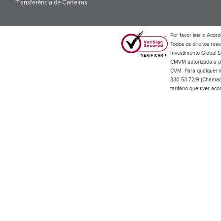
Transferência de Carteiras
;
Por favor leia o
Acord
Todos os direitos res
Investimento Global S
CMVM autorizada a pr
CVM. Para qualquer in
330 53 72/9 (Chamada
tarifário que tiver a