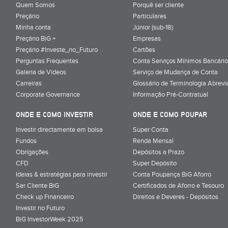
Quem Somos
Porquê ser cliente
Preçário
Particulares
Minha conta
Júnior (sub-18)
Preçário BiG +
Empresas
Preçário #Investe_no_Futuro
Cartões
Perguntas Frequentes
Conta Serviços Mínimos Bancário
Galeria de Vídeos
Serviço de Mudança de Conta
Carreiras
Glossário de Terminologia Abrevi
Corporate Governance
Informação Pré-Contratual
ONDE E COMO INVESTIR
ONDE E COMO POUPAR
Investir directamente em bolsa
Super Conta
Fundos
Renda Mensal
Obrigações
Depósitos a Prazo
CFD
Super Depósito
Ideias & estratégias para investir
Conta Poupança BiG Aforro
Ser Cliente BiG
Certificados de Aforro e Tesouro
Check up Financeiro
Direitos e Deveres - Depósitos
Investir no Futuro
BiG InvestorWeek 2025
;