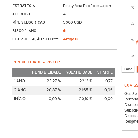
ESTRATEGIA
Equity Asia Pacific ex Japan
40
ACC./DIST.
A
MÍN. SUBSCRIÇÃO
5000 USD
35
RISCO 1 ANO
6
CLASSIFICAÇÃO SFDR****
Artigo 8
30
25
RENDIBILIDADE & RISCO *
RENDIBILIDADE
VOLATILIDADE
SHARPE
1 ANO
23,27 %
22,13 %
0,77
COMIS
2 ANO
20,87 %
21,65 %
0,96
Gestão 
INÍCIO
0,00 %
20,10 %
0,00
Perform
Distribu
Subscri
Deposit
Resgate