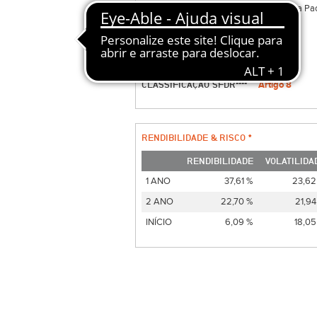
ESTRATEGIA
Equity Asia Pa
ACC./DIST.
D
MÍN. SUBSCRIÇÃO
1 EUR
RISCO 1 ANO
6
CLASSIFICAÇÃO SFDR****
Artigo 8
RENDIBILIDADE & RISCO *
RENDIBILIDADE
VOLATILIDA
1 ANO
37,61 %
23,62
2 ANO
22,70 %
21,94
INÍCIO
6,09 %
18,05