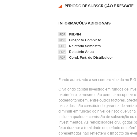
PERÍODO DE SUBSCRIÇÃO E RESGATE
INFORMAÇÕES ADICIONAIS
KIID/IFI
Prospeto Completo
Relatório Semestral
Relatório Anual
Cond. Part. do Distribuidor
Fundo autorizado a ser comercializado no BiG
O valor do capital investido em fundos de inv
património, e mesmo não permitir recuperar o 
poderão também, entre outros factores, afecta
passados, não constituindo garantia de rentab
diminuir em função do nível de risco que varia
incluem qualquer comissão de subscrição ou d
investimentos. As rendibilidades divulgadas pa
feito durante a totalidade do período de referê
apresentadas não reflectem o impacto da even