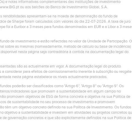
Ds) e notas informativas complementares das instituições de investimento
m www.BiG.pt ou aos balcões do Banco de Investimento Global, S.A.
 As rendibilidades apresentam-se na moeda de denominação do fundo de
ndice de Sharpe foram calculados com valores do dia 22-07-2026. A taxa de juro
harpe foi a Euribor a 3 meses para fundos denominados em EUR e a Libor a 3 mese
 fundo de investimento e estão reflectidas no valor da Unidade de Participação. O
ional sobre as mesmas (nomeadamente, método de cálculo ou base de incidência)
disponível nesta página seja contraditória à contida na documentação legal do
presentadas são as actualmente em vigor. A documentação legal do produto
s a considerar para efeitos de comissionamento inerente à subscrição ou resgate
entada nesta página estabelece os níveis actualmente praticados.
 fundos poderão ser classificados como "Artigo 6", "Artigo 8" ou "Artigo 9". Os
critérios/indicadores que promovam a sustentabilidade em algum campo no
não promovem objetivos de ESG de forma concreta e objetiva na sua Política de
riscos de sustentabilidade no seu processo de investimento e promovem
não têm um objetivo concreto definido na sua Política de Investimento. Os fundos
o objetivo a sustentabilidade e investem em atividades ou projetos concretos q
 e de governação concretos e que são explicitamente definidos na sua Política de