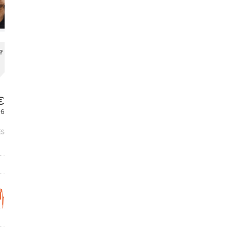
?
€
26
ES