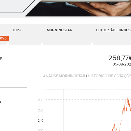
TOP+
MORNINGSTAR
O QUE SÃO FUNDOS
OVO
258,77
US
05-08-20
ANÁLISE MORNINGSTAR
|
HISTÓRICO DE COTAÇÕ
280
7
260
240
220