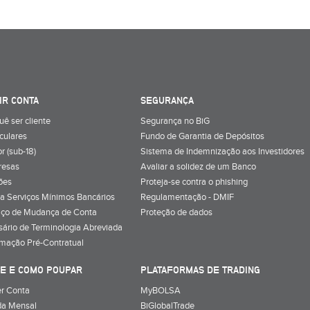
IR CONTA
SEGURANÇA
uê ser cliente
Segurança no BiG
iculares
Fundo de Garantia de Depósitos
r (sub-18)
Sistema de Indemnização aos Investidores
resas
Avaliar a solidez de um Banco
ões
Proteja-se contra o phishing
a Serviços Mínimos Bancários
Regulamentação - DMIF
iço de Mudança de Conta
Proteção de dados
sário de Terminologia Abreviada
rmação Pré-Contratual
E E COMO POUPAR
PLATAFORMAS DE TRADING
r Conta
MyBOLSA
a Mensal
BiGlobalTrade