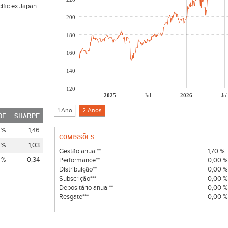
cific ex Japan
200
180
160
140
120
2025
Jul
2026
Jul
DE
SHARPE
 %
1,46
COMISSÕES
 %
1,03
Gestão anual**
1,70 %
 %
0,34
Performance**
0,00 
Distribuição**
0,00 
Subscrição***
0,00 
Depositário anual**
0,00 
Resgate***
0,00 