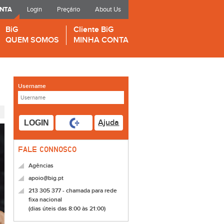
ONTA
Login
Preçário
About Us
BiG
Cliente BiG
QUEM SOMOS
MINHA CONTA
Username
Ajuda
LOGIN
FALE CONNOSCO
Agências
apoio@big.pt
213 305 377 - chamada para rede
fixa nacional
(dias úteis das 8:00 às 21:00)