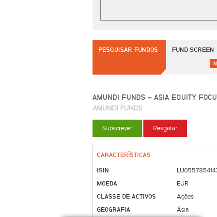
PESQUISAR FUNDOS
FUND SCREEN
N
AMUNDI FUNDS - ASIA EQUITY FOC
AMUNDI FUNDS
Subscrever
Resgatar
CARACTERÍSTICAS
ISIN
LU055785414
MOEDA
EUR
CLASSE DE ACTIVOS
Ações
GEOGRAFIA
Ásia