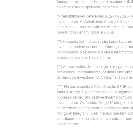
fundamentais destinadas aos investidores (KII
colectivo estão disponíveis, para consulta, e
(*) Rendibilidades Referentes a 22-07-2026.
investimento. A Volatilidade Anualizada e o Í
sem risco utilizada no cálculo do índice de S
para fundos denominados em USD.
(**) As comissões indicadas são imputáveis ao
investidor poderá encontrar informação adic
no prospecto. Nos casos em que a informação 
produto, prevalecerá esta última.
(***) As comissões de subscrição e resgate a
estabelece, habitualmente, os limites máximo
do fundo de investimento. A informação apres
(****) No que respeita à Classificação SFDR, os
fundos "Artigo 6" poderão considerar alguns 
processo de decisão de investimento contudo 
Investimento. Os fundos "Artigo 8" integram 
características ambientais e sociais contudo, 
"Artigo 9" integram investimentos que têm com
contribuam para objetivos ambientais, sociais
Investimento.