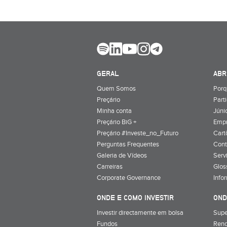
GERAL
ABR
Quem Somos
Porq
Preçário
Part
Minha conta
Júnio
Preçário BiG +
Emp
Preçário #Investe_no_Futuro
Cart
Perguntas Frequentes
Cont
Galeria de Vídeos
Serv
Carreiras
Glos
Corporate Governance
Info
ONDE E COMO INVESTIR
OND
Investir directamente em bolsa
Supe
Fundos
Rend