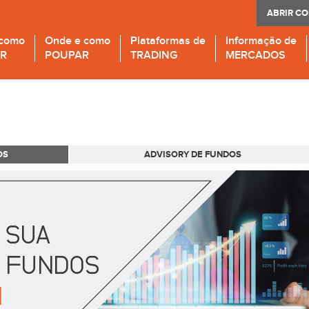
ABRIR C
 como
Onde e como
Plataformas de
Informação de
IR
POUPAR
TRADING
MERCADOS
OS
ADVISORY DE FUNDOS