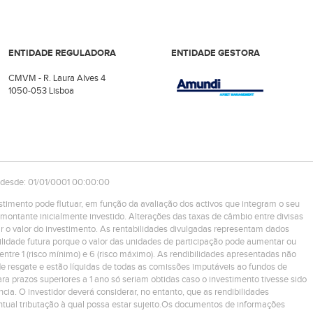
ENTIDADE REGULADORA
ENTIDADE GESTORA
CMVM - R. Laura Alves 4
1050-053 Lisboa
 desde: 01/01/0001 00:00:00
estimento pode flutuar, em função da avaliação dos activos que integram o seu
montante inicialmente investido. Alterações das taxas de câmbio entre divisas
r o valor do investimento. As rentabilidades divulgadas representam dados
ilidade futura porque o valor das unidades de participação pode aumentar ou
 entre 1 (risco mínimo) e 6 (risco máximo). As rendibilidades apresentadas não
e resgate e estão líquidas de todas as comissões imputáveis ao fundos de
ra prazos superiores a 1 ano só seriam obtidas caso o investimento tivesse sido
ncia. O investidor deverá considerar, no entanto, que as rendibilidades
tual tributação à qual possa estar sujeito.Os documentos de informações