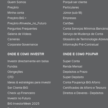
Quem Somos
Porquê ser cliente
Preçário
Particulares
Minha conta
Júnior (sub-18)
Preçário BiG +
Empresas
Preçário #Investe_no_Futuro
Cartões
Perguntas Frequentes
Conta Serviços Mínimos Bancário
Galeria de Vídeos
Serviço de Mudança de Conta
Carreiras
Glossário de Terminologia Abrevi
Corporate Governance
Informação Pré-Contratual
ONDE E COMO INVESTIR
ONDE E COMO POUPAR
Investir directamente em bolsa
Super Conta
Fundos
Renda Mensal
Obrigações
Depósitos a Prazo
CFD
Super Depósito
Ideias & estratégias para investir
Conta Poupança BiG Aforro
Ser Cliente BiG
Certificados de Aforro e Tesouro
Check up Financeiro
Direitos e Deveres - Depósitos
Investir no Futuro
BiG InvestorWeek 2025
;