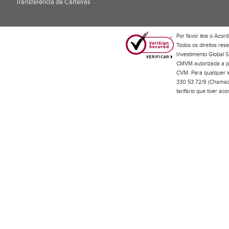
Transferência de Carteiras
;
Por favor leia o
Acord
Todos os direitos res
Investimento Global S
CMVM autorizada a pr
CVM. Para qualquer in
330 53 72/9 (Chamada
tarifário que tiver a