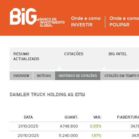
Onde e como
Onde e como
INVESTIR
POUPAR
RESUMO
COTAÇÕES
BIG INTEL
ACTUALIZADO
OVERVIEW
NOTÍCIAS
HISTÓRICO DE COTAÇÕES
COTAÇÃO EM TEMPO 
DAIMLER TRUCK HOLDING AG (DTG)
DATA
QUANT.
VAR.
P.ABERTUR
21/10/2025
4.748.800
0,55%
34,7
20/10/2025
5.240.000
1,97%
34,1