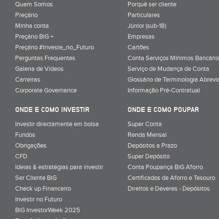
Quem Somos
Porquê ser cliente
Preçário
Particulares
Minha conta
Júnior (sub-18)
Preçário BiG +
Empresas
Preçário #Investe_no_Futuro
Cartões
Perguntas Frequentes
Conta Serviços Mínimos Bancário
Galeria de Vídeos
Serviço de Mudança de Conta
Carreiras
Glossário de Terminologia Abrevi
Corporate Governance
Informação Pré-Contratual
ONDE E COMO INVESTIR
ONDE E COMO POUPAR
Investir directamente em bolsa
Super Conta
Fundos
Renda Mensal
Obrigações
Depósitos a Prazo
CFD
Super Depósito
Ideias & estratégias para investir
Conta Poupança BiG Aforro
Ser Cliente BiG
Certificados de Aforro e Tesouro
Check up Financeiro
Direitos e Deveres - Depósitos
Investir no Futuro
BiG InvestorWeek 2025
;