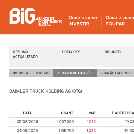
Onde e como
Onde e como
INVESTIR
POUPAR
RESUMO
COTAÇÕES
BIG INTEL
ACTUALIZADO
OVERVIEW
NOTÍCIAS
HISTÓRICO DE COTAÇÕES
COTAÇÃO EM TEMPO 
DAIMLER TRUCK HOLDING AG (DTG)
DATA
QUANT.
VAR.
P.ABERTUR
05/08/2026
1.007.000
-1,93%
49,0
04/08/2026
1.155.700
-1,08%
49,5