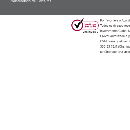
Transferência de Carteiras
;
Por favor leia o
Acord
Todos os direitos res
Investimento Global S
CMVM autorizada a pr
CVM. Para qualquer in
330 53 72/9 (Chamada
tarifário que tiver a