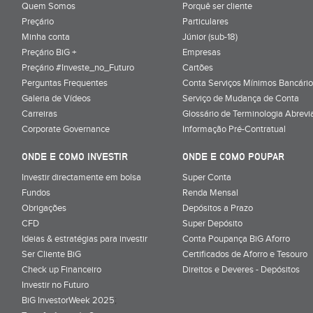
Quem Somos
Porquê ser cliente
Preçário
Particulares
Minha conta
Júnior (sub-18)
Preçário BiG +
Empresas
Preçário #Investe_no_Futuro
Cartões
Perguntas Frequentes
Conta Serviços Mínimos Bancário
Galeria de Vídeos
Serviço de Mudança de Conta
Carreiras
Glossário de Terminologia Abrevi
Corporate Governance
Informação Pré-Contratual
ONDE E COMO INVESTIR
ONDE E COMO POUPAR
Investir directamente em bolsa
Super Conta
Fundos
Renda Mensal
Obrigações
Depósitos a Prazo
CFD
Super Depósito
Ideias & estratégias para investir
Conta Poupança BiG Aforro
Ser Cliente BiG
Certificados de Aforro e Tesouro
Check up Financeiro
Direitos e Deveres - Depósitos
Investir no Futuro
BiG InvestorWeek 2025
;