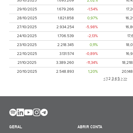
30/10/2025
1.693.269
2,02%
16,4
29/10/2025
1.679.266
-1,54%
17,
28/10/2025
1.821.858
0,97%
16,2
27/10/2025
2.934.254
-5,98%
16,8
24/10/2025
1.706.539
-2,13%
17,
23/10/2025
2.218.345
0,11%
18,0
22/10/2025
3.131.574
-0,89%
16,9
21/10/2025
3.389.260
-11,34%
18,218
20/10/2025
2.548.893
1,20%
20,148
<
1
2
3
4
5
>
>>
GERAL
ABRIR CONTA