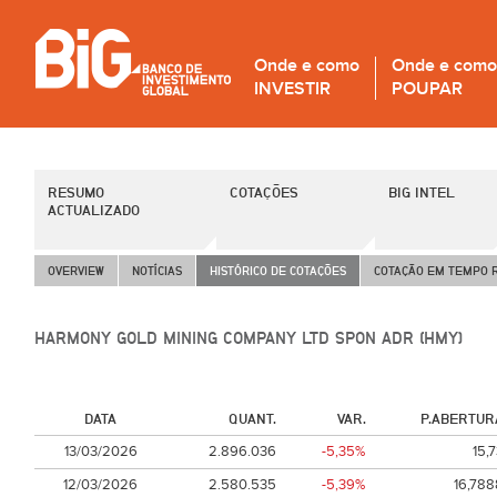
Onde e como
Onde e como
INVESTIR
POUPAR
RESUMO
COTAÇÕES
BIG INTEL
ACTUALIZADO
OVERVIEW
NOTÍCIAS
HISTÓRICO DE COTAÇÕES
COTAÇÃO EM TEMPO 
HARMONY GOLD MINING COMPANY LTD SPON ADR (HMY)
DATA
QUANT.
VAR.
P.ABERTUR
13/03/2026
2.896.036
-5,35%
15,
12/03/2026
2.580.535
-5,39%
16,788