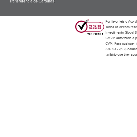
Transferência de Carteiras
;
Por favor leia o
Acord
Todos os direitos res
Investimento Global S
CMVM autorizada a pr
CVM. Para qualquer in
330 53 72/9 (Chamada
tarifário que tiver a