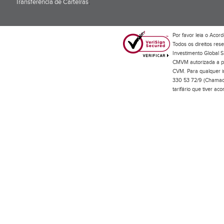
Transferência de Carteiras
;
Por favor leia o
Acord
Todos os direitos res
Investimento Global S
CMVM autorizada a pr
CVM. Para qualquer in
330 53 72/9 (Chamada
tarifário que tiver a