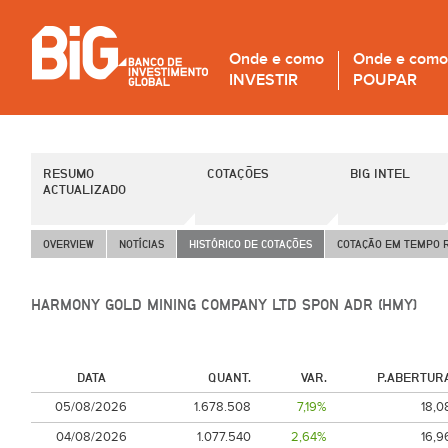
Onde e como
Onde e como
INVESTIR
POUPAR
RESUMO
COTAÇÕES
BIG INTEL
ACTUALIZADO
OVERVIEW
NOTÍCIAS
HISTÓRICO DE COTAÇÕES
COTAÇÃO EM TEMPO 
HARMONY GOLD MINING COMPANY LTD SPON ADR (HMY)
DATA
QUANT.
VAR.
P.ABERTUR
05/08/2026
1.678.508
7,19%
18,0
04/08/2026
1.077.540
2,64%
16,9