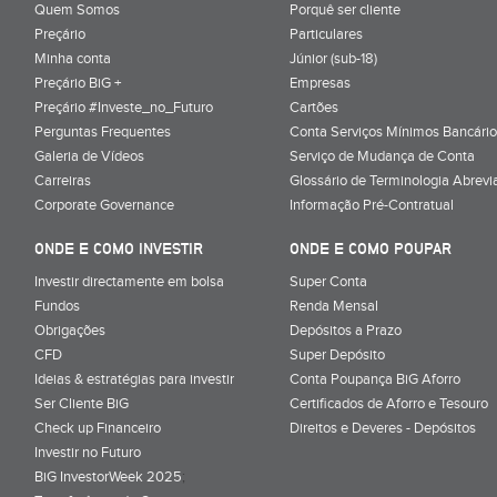
Quem Somos
Porquê ser cliente
Preçário
Particulares
Minha conta
Júnior (sub-18)
Preçário BiG +
Empresas
Preçário #Investe_no_Futuro
Cartões
Perguntas Frequentes
Conta Serviços Mínimos Bancário
Galeria de Vídeos
Serviço de Mudança de Conta
Carreiras
Glossário de Terminologia Abrevi
Corporate Governance
Informação Pré-Contratual
ONDE E COMO INVESTIR
ONDE E COMO POUPAR
Investir directamente em bolsa
Super Conta
Fundos
Renda Mensal
Obrigações
Depósitos a Prazo
CFD
Super Depósito
Ideias & estratégias para investir
Conta Poupança BiG Aforro
Ser Cliente BiG
Certificados de Aforro e Tesouro
Check up Financeiro
Direitos e Deveres - Depósitos
Investir no Futuro
BiG InvestorWeek 2025
;