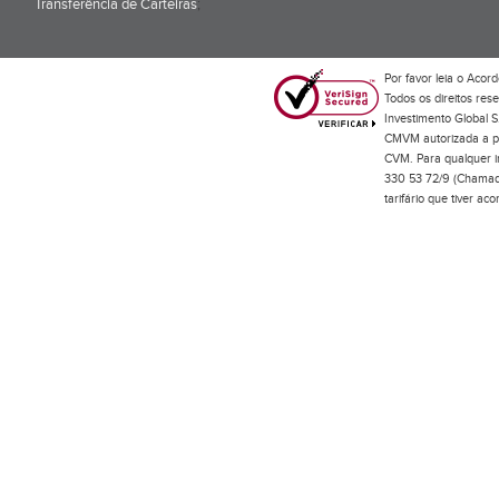
Transferência de Carteiras
;
Por favor leia o
Acord
Todos os direitos res
Investimento Global S
CMVM autorizada a pr
CVM. Para qualquer in
330 53 72/9 (Chamada
tarifário que tiver a