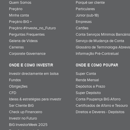
Quem Somos
Porquê ser cliente
Preçário
Particulares
Minha conta
Júnior (sub-18)
Preçário BiG +
Empresas
Preçário #Investe_no_Futuro
Cartões
Perguntas Frequentes
Conta Serviços Mínimos Bancário
Galeria de Vídeos
Serviço de Mudança de Conta
Carreiras
Glossário de Terminologia Abrevi
Corporate Governance
Informação Pré-Contratual
ONDE E COMO INVESTIR
ONDE E COMO POUPAR
Investir directamente em bolsa
Super Conta
Fundos
Renda Mensal
Obrigações
Depósitos a Prazo
CFD
Super Depósito
Ideias & estratégias para investir
Conta Poupança BiG Aforro
Ser Cliente BiG
Certificados de Aforro e Tesouro
Check up Financeiro
Direitos e Deveres - Depósitos
Investir no Futuro
BiG InvestorWeek 2025
;