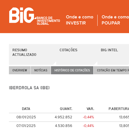
Onde e como
Onde e como
INVESTIR
POUPAR
RESUMO
COTAÇÕES
BIG INTEL
ACTUALIZADO
OVERVIEW
NOTÍCIAS
HISTÓRICO DE COTAÇÕES
COTAÇÃO EM TEMPO 
IBERDROLA SA (IBE)
DATA
QUANT.
VAR.
P.ABERTUR
08/01/2025
4.952.852
-0,44%
13,66
07/01/2025
4.530.856
-0,44%
13,80