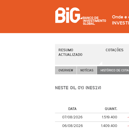
Onde e
INVEST
RESUMO
COTAÇÕES
ACTUALIZADO
OVERVIEW
NOTÍCIAS
HISTÓRICO DE COT
NESTE OIL OYJ (NES1V)
DATA
QUANT.
07/08/2026
1.519.400
06/08/2026
1.409.400