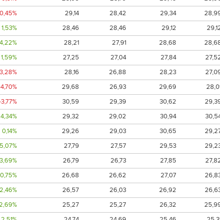
-0,45%
29,14
28,42
29,34
28,9
1,53%
28,46
28,46
29,12
29,1
4,22%
28,21
27,91
28,68
28,6
1,59%
27,25
27,04
27,84
27,5
-3,28%
28,16
26,88
28,23
27,0
-4,70%
29,68
26,93
29,69
28,0
-3,77%
30,59
29,39
30,62
29,3
4,34%
29,32
29,02
30,94
30,5
0,14%
29,26
29,03
30,65
29,2
5,07%
27,79
27,57
29,53
29,2
3,69%
26,79
26,73
27,85
27,8
0,75%
26,68
26,62
27,07
26,8
2,46%
26,57
26,03
26,92
26,6
2,69%
25,27
25,27
26,32
25,9
2,51%
24,74
24,69
25,46
25,3