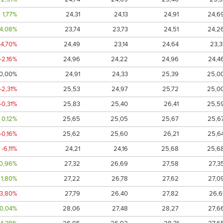
1,77%
24,31
24,13
24,91
24,6
4,08%
23,74
23,73
24,51
24,2
-4,70%
24,49
23,14
24,64
23,3
-2,16%
24,96
24,22
24,96
24,4
0,00%
24,91
24,33
25,39
25,0
-2,31%
25,53
24,97
25,72
25,0
-0,31%
25,83
25,40
26,41
25,5
0,12%
25,65
25,05
25,67
25,6
-0,16%
25,62
25,60
26,21
25,6
-6,11%
24,21
24,16
25,68
25,6
0,96%
27,32
26,69
27,58
27,3
1,80%
27,22
26,78
27,62
27,0
-3,80%
27,79
26,40
27,82
26,6
0,04%
28,06
27,48
28,27
27,6