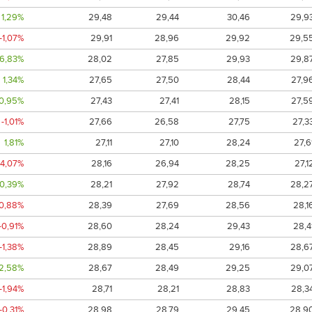
1,29%
29,48
29,44
30,46
29,9
-1,07%
29,91
28,96
29,92
29,5
6,83%
28,02
27,85
29,93
29,8
1,34%
27,65
27,50
28,44
27,9
0,95%
27,43
27,41
28,15
27,5
-1,01%
27,66
26,58
27,75
27,3
1,81%
27,11
27,10
28,24
27,6
-4,07%
28,16
26,94
28,25
27,1
0,39%
28,21
27,92
28,74
28,2
-0,88%
28,39
27,69
28,56
28,1
-0,91%
28,60
28,24
29,43
28,4
-1,38%
28,89
28,45
29,16
28,6
2,58%
28,67
28,49
29,25
29,0
-1,94%
28,71
28,21
28,83
28,3
-0,31%
28,98
28,79
29,45
28,9