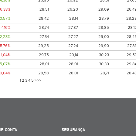
4,38%
26,95
26,92
28,31
27,6
-6,33%
28,51
26,20
29,09
26,4
0,57%
28,42
28,14
28,79
28,2
-1,16%
28,74
27,87
28,85
28,1
2,23%
27,34
27,27
29,00
28,4
-5,76%
29,25
27,24
29,90
27,8
-1,04%
29,75
29,14
30,23
29,5
5,07%
28,01
28,01
30,30
29,8
-0,04%
28,58
28,01
28,71
28,4
1
2
3
4
5
>
>>
IR CONTA
SEGURANÇA