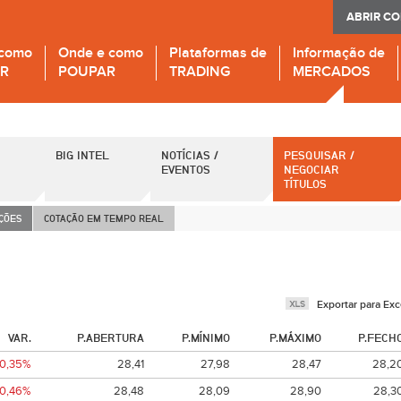
ABRIR C
 como
Onde e como
Plataformas de
Informação de
IR
POUPAR
TRADING
MERCADOS
BIG INTEL
NOTÍCIAS /
PESQUISAR /
EVENTOS
NEGOCIAR
TÍTULOS
AÇÕES
COTAÇÃO EM TEMPO REAL
Exportar para Exc
VAR.
P.ABERTURA
P.MÍNIMO
P.MÁXIMO
P.FECH
-0,35%
28,41
27,98
28,47
28,2
-0,46%
28,48
28,09
28,90
28,3