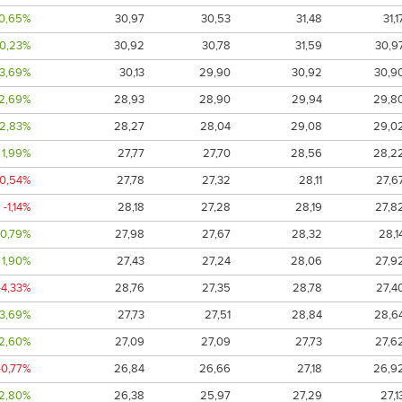
0,65%
30,97
30,53
31,48
31,1
0,23%
30,92
30,78
31,59
30,9
3,69%
30,13
29,90
30,92
30,9
2,69%
28,93
28,90
29,94
29,8
2,83%
28,27
28,04
29,08
29,0
1,99%
27,77
27,70
28,56
28,2
-0,54%
27,78
27,32
28,11
27,6
-1,14%
28,18
27,28
28,19
27,8
0,79%
27,98
27,67
28,32
28,1
1,90%
27,43
27,24
28,06
27,9
-4,33%
28,76
27,35
28,78
27,4
3,69%
27,73
27,51
28,84
28,6
2,60%
27,09
27,09
27,73
27,6
-0,77%
26,84
26,66
27,18
26,9
2,80%
26,38
25,97
27,29
27,1