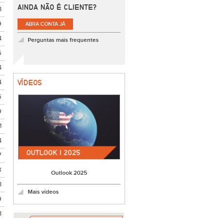
AINDA NÃO É CLIENTE?
3
9
ABRA CONTA JÁ
4
Perguntas mais frequentes
5
4
4
VÍDEOS
6
9
1
4
7
8
Outlook 2025
3
Mais vídeos
9
3