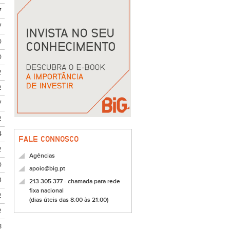
7
7
0
0
2
2
7
2
4
FALE CONNOSCO
2
Agências
0
apoio@big.pt
4
213 305 377 - chamada para rede
fixa nacional
2
(dias úteis das 8:00 às 21:00)
2
3