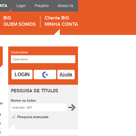
ONTA
Login
Preçário
About Us
BiG
Cliente BiG
QUEM SOMOS
MINHA CONTA
Username
Ajuda
LOGIN
PESQUISA DE TÍTULOS
Nome ou ticker
el
O
Pesquisa avançada
0
0