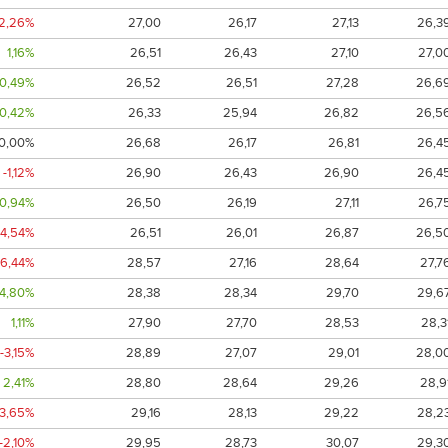
-2,26%
27,00
26,17
27,13
26,3
1,16%
26,51
26,43
27,10
27,0
0,49%
26,52
26,51
27,28
26,6
0,42%
26,33
25,94
26,82
26,5
0,00%
26,68
26,17
26,81
26,4
-1,12%
26,90
26,43
26,90
26,4
0,94%
26,50
26,19
27,11
26,7
-4,54%
26,51
26,01
26,87
26,5
-6,44%
28,57
27,16
28,64
27,7
4,80%
28,38
28,34
29,70
29,6
1,11%
27,90
27,70
28,53
28,3
-3,15%
28,89
27,07
29,01
28,0
2,41%
28,80
28,64
29,26
28,9
-3,65%
29,16
28,13
29,22
28,2
-2,10%
29,95
28,73
30,07
29,3