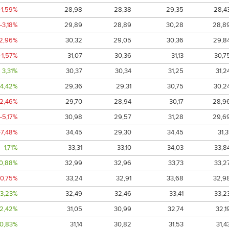
-1,59%
28,98
28,38
29,35
28,4
-3,18%
29,89
28,89
30,28
28,8
-2,96%
30,32
29,05
30,36
29,8
-1,57%
31,07
30,36
31,13
30,7
3,31%
30,37
30,34
31,25
31,2
4,42%
29,36
29,31
30,75
30,2
-2,46%
29,70
28,94
30,17
28,9
-5,17%
30,98
29,57
31,28
29,6
-7,48%
34,45
29,30
34,45
31,3
1,71%
33,31
33,10
34,03
33,8
0,88%
32,99
32,96
33,73
33,2
-0,75%
33,24
32,91
33,68
32,9
3,23%
32,49
32,46
33,41
33,2
2,42%
31,05
30,99
32,74
32,1
0,83%
31,14
30,82
31,53
31,4