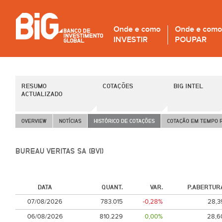
Onde e como
Onde e como
INVESTIR
POUPAR
RESUMO
COTAÇÕES
BIG INTEL
ACTUALIZADO
OVERVIEW
NOTÍCIAS
HISTÓRICO DE COTAÇÕES
COTAÇÃO EM TEMPO 
BUREAU VERITAS SA (BVI)
DATA
QUANT.
VAR.
P.ABERTUR
07/08/2026
783.015
-0,28%
28,3
06/08/2026
810.229
0,00%
28,6