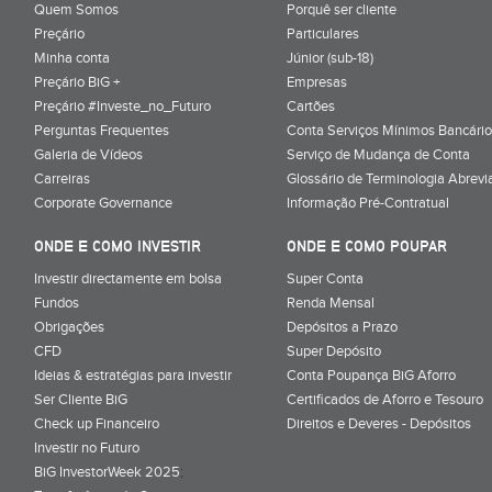
Quem Somos
Porquê ser cliente
Preçário
Particulares
Minha conta
Júnior (sub-18)
Preçário BiG +
Empresas
Preçário #Investe_no_Futuro
Cartões
Perguntas Frequentes
Conta Serviços Mínimos Bancário
Galeria de Vídeos
Serviço de Mudança de Conta
Carreiras
Glossário de Terminologia Abrevi
Corporate Governance
Informação Pré-Contratual
ONDE E COMO INVESTIR
ONDE E COMO POUPAR
Investir directamente em bolsa
Super Conta
Fundos
Renda Mensal
Obrigações
Depósitos a Prazo
CFD
Super Depósito
Ideias & estratégias para investir
Conta Poupança BiG Aforro
Ser Cliente BiG
Certificados de Aforro e Tesouro
Check up Financeiro
Direitos e Deveres - Depósitos
Investir no Futuro
BiG InvestorWeek 2025
;