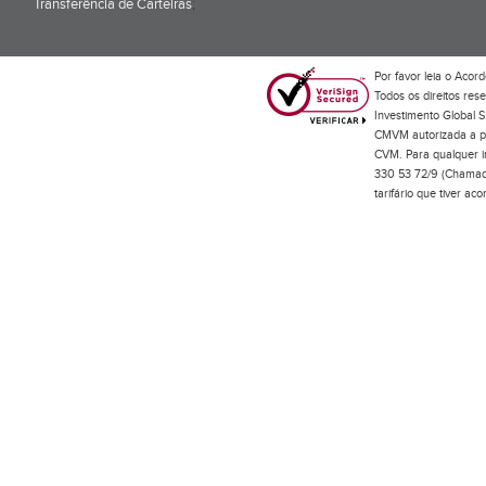
Transferência de Carteiras
;
Por favor leia o
Acord
Todos os direitos res
Investimento Global S
CMVM autorizada a pr
CVM. Para qualquer in
330 53 72/9 (Chamada
tarifário que tiver a