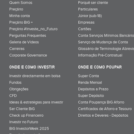
Quem Somos
Porquê ser cliente
Preçário
Particulares
Minha conta
Júnior (sub-18)
Preçário BiG +
Empresas
Preçário #Investe_no_Futuro
Cartões
Perguntas Frequentes
Conta Serviços Mínimos Bancário
Galeria de Vídeos
Serviço de Mudança de Conta
Carreiras
Glossário de Terminologia Abrevi
Corporate Governance
Informação Pré-Contratual
ONDE E COMO INVESTIR
ONDE E COMO POUPAR
Investir directamente em bolsa
Super Conta
Fundos
Renda Mensal
Obrigações
Depósitos a Prazo
CFD
Super Depósito
Ideias & estratégias para investir
Conta Poupança BiG Aforro
Ser Cliente BiG
Certificados de Aforro e Tesouro
Check up Financeiro
Direitos e Deveres - Depósitos
Investir no Futuro
BiG InvestorWeek 2025
;