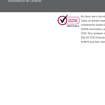
Transferência de Carteiras
;
Por favor leia o
Acord
Todos os direitos res
Investimento Global S
CMVM autorizada a pr
CVM. Para qualquer in
330 53 72/9 (Chamada
tarifário que tiver a