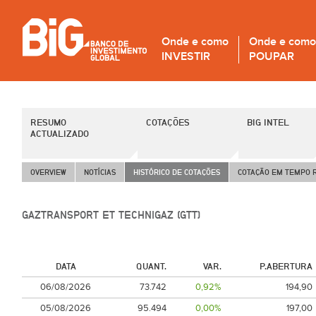
Onde e como
Onde e como
INVESTIR
POUPAR
RESUMO
COTAÇÕES
BIG INTEL
ACTUALIZADO
OVERVIEW
NOTÍCIAS
HISTÓRICO DE COTAÇÕES
COTAÇÃO EM TEMPO 
GAZTRANSPORT ET TECHNIGAZ (GTT)
DATA
QUANT.
VAR.
P.ABERTURA
06/08/2026
73.742
0,92%
194,90
05/08/2026
95.494
0,00%
197,00