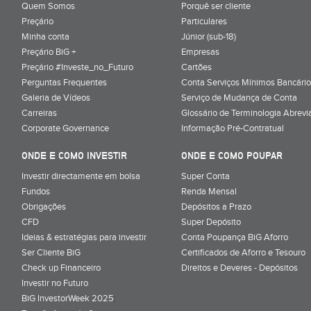
Quem Somos
Porquê ser cliente
Preçário
Particulares
Minha conta
Júnior (sub-18)
Preçário BiG +
Empresas
Preçário #Investe_no_Futuro
Cartões
Perguntas Frequentes
Conta Serviços Mínimos Bancário
Galeria de Vídeos
Serviço de Mudança de Conta
Carreiras
Glossário de Terminologia Abrevi
Corporate Governance
Informação Pré-Contratual
ONDE E COMO INVESTIR
ONDE E COMO POUPAR
Investir directamente em bolsa
Super Conta
Fundos
Renda Mensal
Obrigações
Depósitos a Prazo
CFD
Super Depósito
Ideias & estratégias para investir
Conta Poupança BiG Aforro
Ser Cliente BiG
Certificados de Aforro e Tesouro
Check up Financeiro
Direitos e Deveres - Depósitos
Investir no Futuro
BiG InvestorWeek 2025
;