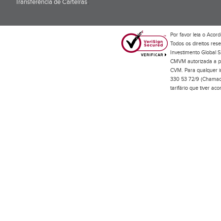
Transferência de Carteiras
;
Por favor leia o
Acord
Todos os direitos res
Investimento Global S
CMVM autorizada a pr
CVM. Para qualquer in
330 53 72/9 (Chamada
tarifário que tiver a