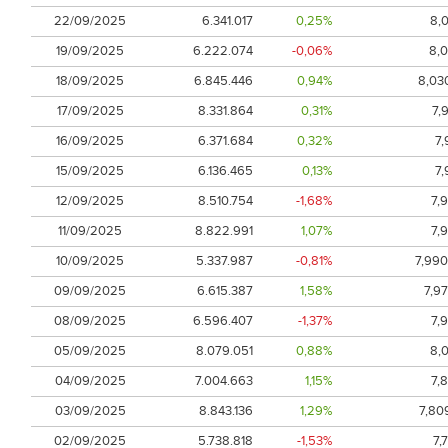
22/09/2025
6.341.017
0,25%
8,
19/09/2025
6.222.074
-0,06%
8,
18/09/2025
6.845.446
0,94%
8,03
17/09/2025
8.331.864
0,31%
7,
16/09/2025
6.371.684
0,32%
7,
15/09/2025
6.136.465
0,13%
7,
12/09/2025
8.510.754
-1,68%
7,
11/09/2025
8.822.991
1,07%
7,
10/09/2025
5.337.987
-0,81%
7,99
09/09/2025
6.615.387
1,58%
7,9
08/09/2025
6.596.407
-1,37%
7,
05/09/2025
8.079.051
0,88%
8,
04/09/2025
7.004.663
1,15%
7,
03/09/2025
8.843.136
1,29%
7,80
02/09/2025
5.738.818
-1,53%
7,