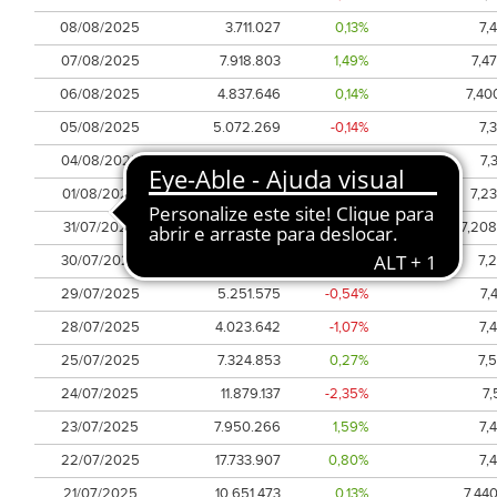
08/08/2025
3.711.027
0,13%
7,
07/08/2025
7.918.803
1,49%
7,4
06/08/2025
4.837.646
0,14%
7,40
05/08/2025
5.072.269
-0,14%
7,
04/08/2025
6.843.561
2,00%
7,
01/08/2025
10.487.747
0,49%
7,2
31/07/2025
6.016.139
0,21%
7,20
30/07/2025
10.268.913
-2,37%
7,
29/07/2025
5.251.575
-0,54%
7,
28/07/2025
4.023.642
-1,07%
7,
25/07/2025
7.324.853
0,27%
7,
24/07/2025
11.879.137
-2,35%
7,
23/07/2025
7.950.266
1,59%
7,
22/07/2025
17.733.907
0,80%
7,
21/07/2025
10.651.473
0,13%
7,44