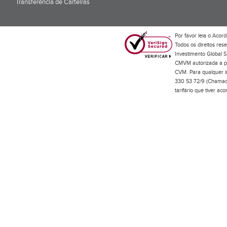
Transferência de Carteiras
;
Por favor leia o
Acord
Todos os direitos res
Investimento Global S
CMVM autorizada a pr
CVM. Para qualquer in
330 53 72/9 (Chamada
tarifário que tiver a