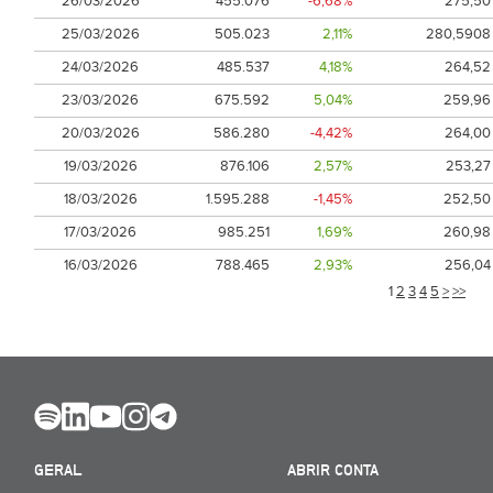
26/03/2026
455.076
-6,68%
275,50
25/03/2026
505.023
2,11%
280,5908
24/03/2026
485.537
4,18%
264,52
23/03/2026
675.592
5,04%
259,96
20/03/2026
586.280
-4,42%
264,00
19/03/2026
876.106
2,57%
253,27
18/03/2026
1.595.288
-1,45%
252,50
17/03/2026
985.251
1,69%
260,98
16/03/2026
788.465
2,93%
256,04
1
2
3
4
5
>
>>
GERAL
ABRIR CONTA