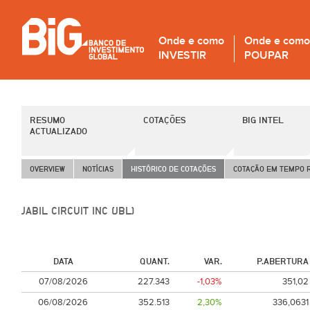
Onde e como
Onde e como
INVESTIR
POUPAR
RESUMO
COTAÇÕES
BIG INTEL
ACTUALIZADO
OVERVIEW
NOTÍCIAS
HISTÓRICO DE COTAÇÕES
COTAÇÃO EM TEMPO 
JABIL CIRCUIT INC (JBL)
DATA
QUANT.
VAR.
P.ABERTURA
07/08/2026
227.343
-1,03%
351,02
06/08/2026
352.513
2,30%
336,0631