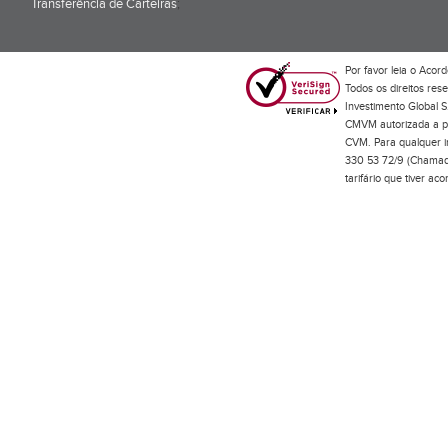
Transferência de Carteiras
;
Por favor leia o
Acord
Todos os direitos res
Investimento Global S
CMVM autorizada a pr
CVM. Para qualquer in
330 53 72/9 (Chamada
tarifário que tiver a