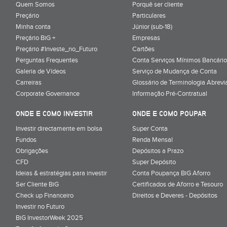
Quem Somos
Porquê ser cliente
Preçário
Particulares
Minha conta
Júnior (sub-18)
Preçário BiG +
Empresas
Preçário #Investe_no_Futuro
Cartões
Perguntas Frequentes
Conta Serviços Mínimos Bancário
Galeria de Vídeos
Serviço de Mudança de Conta
Carreiras
Glossário de Terminologia Abrevi
Corporate Governance
Informação Pré-Contratual
ONDE E COMO INVESTIR
ONDE E COMO POUPAR
Investir directamente em bolsa
Super Conta
Fundos
Renda Mensal
Obrigações
Depósitos a Prazo
CFD
Super Depósito
Ideias & estratégias para investir
Conta Poupança BiG Aforro
Ser Cliente BiG
Certificados de Aforro e Tesouro
Check up Financeiro
Direitos e Deveres - Depósitos
Investir no Futuro
BiG InvestorWeek 2025
;