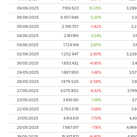
09/06/2025
7.109.623
10,25%
3,289
06/06/2025
6.557.649
3,20%
3,
05/06/2025
2.510.757
-7,42%
3,
04/06/2025
2.161.169
3,24%
3,
03/06/2025
1.724.914
3,85%
3,
02/06/2025
1.252.947
-2,80%
3,229
30/05/2025
1.653.432
-4,90%
3,
29/05/2025
1.687.950
-1,46%
3,5
28/05/2025
1.879.529
-2,58%
3,
27/05/2025
3.075.852
-4,32%
3,79
23/05/2025
3.810.130
1,09%
3,
22/05/2025
2.753.578
-1,08%
3,
21/05/2025
4.154.631
-7,70%
4,4
20/05/2025
7.987.017
-7,16%
4,46
19/05/2025
15.817.871
-9,90%
4,85