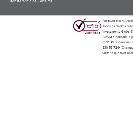
Transferência de Carteiras
;
Por favor leia o
Acord
Todos os direitos res
Investimento Global S
CMVM autorizada a pr
CVM. Para qualquer in
330 53 72/9 (Chamada
tarifário que tiver a