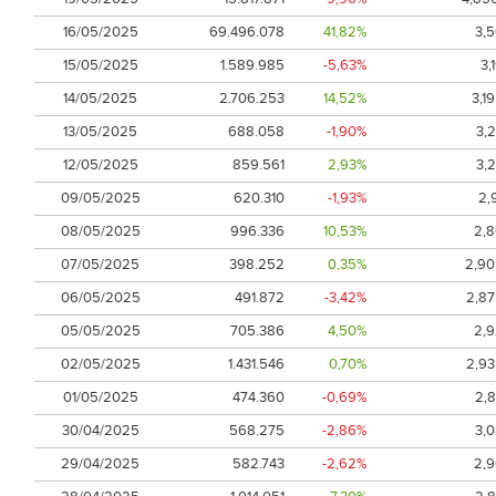
16/05/2025
69.496.078
41,82%
3,
15/05/2025
1.589.985
-5,63%
3,
14/05/2025
2.706.253
14,52%
3,1
13/05/2025
688.058
-1,90%
3,
12/05/2025
859.561
2,93%
3,
09/05/2025
620.310
-1,93%
2,
08/05/2025
996.336
10,53%
2,
07/05/2025
398.252
0,35%
2,90
06/05/2025
491.872
-3,42%
2,8
05/05/2025
705.386
4,50%
2,
02/05/2025
1.431.546
0,70%
2,9
01/05/2025
474.360
-0,69%
2,
30/04/2025
568.275
-2,86%
3,
29/04/2025
582.743
-2,62%
2,