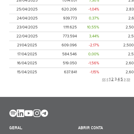
28/04/2025
1.014.051
7,30%
2,
25/04/2025
620.206
-1,04%
2,8
24/04/2025
939.773
0,37%
2,
23/04/2025
1.111.625
10,55%
2,50
22/04/2025
773.594
3,44%
2,
21/04/2025
609.096
-2,17%
2,500
17/04/2025
584.546
0,00%
2,
16/04/2025
519.050
-1,56%
2,60
15/04/2025
637.841
-1,15%
2,60
<<
<
1
2
3
4
5
>
>>
GERAL
ABRIR CONTA