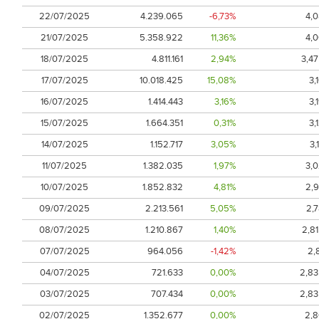
22/07/2025
4.239.065
-6,73%
4,
21/07/2025
5.358.922
11,36%
4,
18/07/2025
4.811.161
2,94%
3,4
17/07/2025
10.018.425
15,08%
3,
16/07/2025
1.414.443
3,16%
3,
15/07/2025
1.664.351
0,31%
3,
14/07/2025
1.152.717
3,05%
3,
11/07/2025
1.382.035
1,97%
3,
10/07/2025
1.852.832
4,81%
2,
09/07/2025
2.213.561
5,05%
2,
08/07/2025
1.210.867
1,40%
2,8
07/07/2025
964.056
-1,42%
2,
04/07/2025
721.633
0,00%
2,8
03/07/2025
707.434
0,00%
2,8
02/07/2025
1.352.677
0,00%
2,