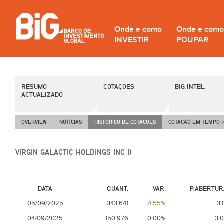
Onde e como
Onde e como
INVESTIR
POUPAR
RESUMO
COTAÇÕES
BIG INTEL
ACTUALIZADO
OVERVIEW
NOTÍCIAS
HISTÓRICO DE COTAÇÕES
COTAÇÃO EM TEMPO 
VIRGIN GALACTIC HOLDINGS INC ()
DATA
QUANT.
VAR.
P.ABERTUR
05/09/2025
343.641
4,55%
3,
04/09/2025
150.976
0,00%
3,