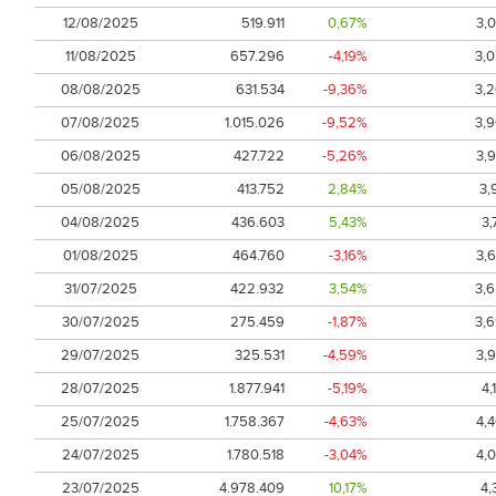
12/08/2025
519.911
0,67%
3,
11/08/2025
657.296
-4,19%
3,
08/08/2025
631.534
-9,36%
3,
07/08/2025
1.015.026
-9,52%
3,
06/08/2025
427.722
-5,26%
3,
05/08/2025
413.752
2,84%
3,
04/08/2025
436.603
5,43%
3,
01/08/2025
464.760
-3,16%
3,
31/07/2025
422.932
3,54%
3,
30/07/2025
275.459
-1,87%
3,
29/07/2025
325.531
-4,59%
3,
28/07/2025
1.877.941
-5,19%
4,
25/07/2025
1.758.367
-4,63%
4,
24/07/2025
1.780.518
-3,04%
4,
23/07/2025
4.978.409
10,17%
4,