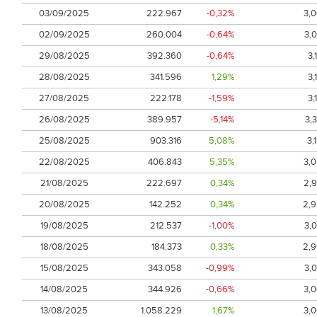
03/09/2025
222.967
-0,32%
3,
02/09/2025
260.004
-0,64%
3,
29/08/2025
392.360
-0,64%
3,
28/08/2025
341.596
1,29%
3,
27/08/2025
222.178
-1,59%
3,
26/08/2025
389.957
-5,14%
3,
25/08/2025
903.316
5,08%
3,
22/08/2025
406.843
5,35%
3,
21/08/2025
222.697
0,34%
2,
20/08/2025
142.252
0,34%
2,
19/08/2025
212.537
-1,00%
3,
18/08/2025
184.373
0,33%
2,
15/08/2025
343.058
-0,99%
3,
14/08/2025
344.926
-0,66%
3,
13/08/2025
1.058.229
1,67%
3,