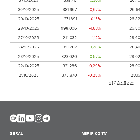
31/10/2025
339.717
0,30%
26,4
30/10/2025
381.967
-0,67%
26,6
29/10/2025
371.891
-0,15%
26,8
28/10/2025
998.006
-4,83%
26,8
27/10/2025
214.032
-1,12%
28,6
24/10/2025
310.207
1,28%
28,4
23/10/2025
323.020
0,57%
28,0
22/10/2025
331.286
-0,29%
28,0
21/10/2025
375.870
-0,28%
28,1
<
1
2
3
4
5
>
>>
GERAL
ABRIR CONTA