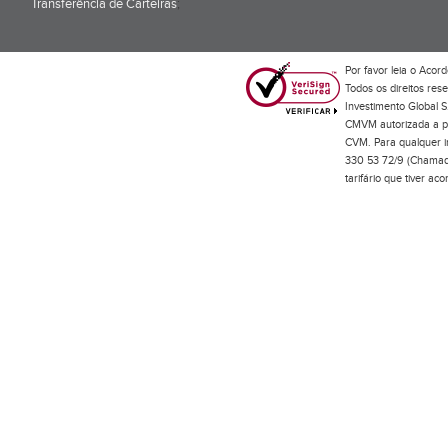
Transferência de Carteiras
;
Por favor leia o
Acord
Todos os direitos res
Investimento Global S
CMVM autorizada a pr
CVM. Para qualquer in
330 53 72/9 (Chamada
tarifário que tiver a