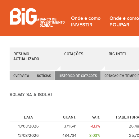
Onde e como
Onde e como
INVESTIR
POUPAR
RESUMO
COTAÇÕES
BIG INTEL
ACTUALIZADO
OVERVIEW
NOTÍCIAS
HISTÓRICO DE COTAÇÕES
COTAÇÃO EM TEMPO 
SOLVAY SA A (SOLB)
DATA
QUANT.
VAR.
P.ABERTUR
13/03/2026
371.641
-1,13%
26,4
12/03/2026
484.734
3,03%
25,7