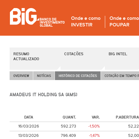
Onde e como
Onde e como
INVESTIR
POUPAR
RESUMO
COTAÇÕES
BIG INTEL
ACTUALIZADO
OVERVIEW
NOTÍCIAS
HISTÓRICO DE COTAÇÕES
COTAÇÃO EM TEMPO 
AMADEUS IT HOLDING SA (AMS)
DATA
QUANT.
VAR.
P.ABERTURA
16/03/2026
592.273
-1,50%
52,22
13/03/2026
796.409
-1,47%
52,00