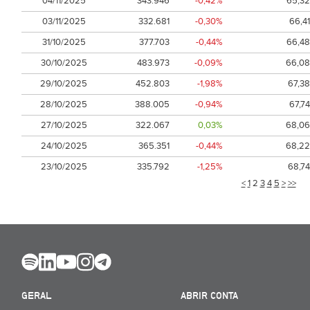
04/11/2025
343.946
-0,42%
65,32
03/11/2025
332.681
-0,30%
66,41
31/10/2025
377.703
-0,44%
66,48
30/10/2025
483.973
-0,09%
66,08
29/10/2025
452.803
-1,98%
67,38
28/10/2025
388.005
-0,94%
67,74
27/10/2025
322.067
0,03%
68,06
24/10/2025
365.351
-0,44%
68,22
23/10/2025
335.792
-1,25%
68,74
<
1
2
3
4
5
>
>>
GERAL
ABRIR CONTA