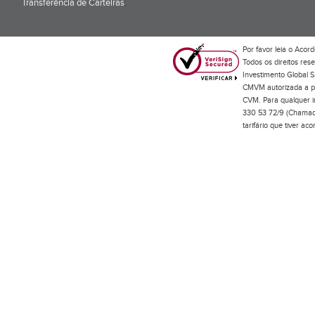
Transferência de Carteiras
;
Por favor leia o
Acord
Todos os direitos res
Investimento Global S
CMVM autorizada a pr
CVM. Para qualquer in
330 53 72/9 (Chamada
tarifário que tiver a