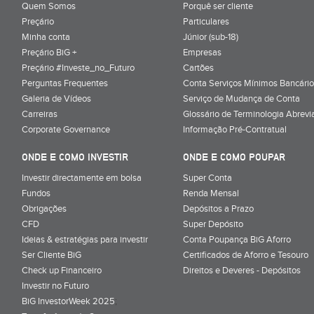
Quem Somos
Porquê ser cliente
Preçário
Particulares
Minha conta
Júnior (sub-18)
Preçário BiG +
Empresas
Preçário #Investe_no_Futuro
Cartões
Perguntas Frequentes
Conta Serviços Mínimos Bancário
Galeria de Vídeos
Serviço de Mudança de Conta
Carreiras
Glossário de Terminologia Abrevi
Corporate Governance
Informação Pré-Contratual
ONDE E COMO INVESTIR
ONDE E COMO POUPAR
Investir directamente em bolsa
Super Conta
Fundos
Renda Mensal
Obrigações
Depósitos a Prazo
CFD
Super Depósito
Ideias & estratégias para investir
Conta Poupança BiG Aforro
Ser Cliente BiG
Certificados de Aforro e Tesouro
Check up Financeiro
Direitos e Deveres - Depósitos
Investir no Futuro
BiG InvestorWeek 2025
;