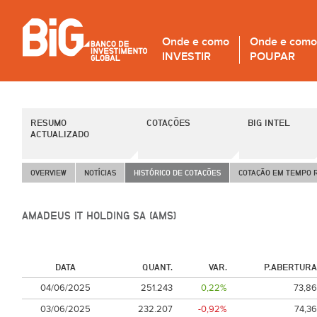
Onde e como
Onde e como
INVESTIR
POUPAR
RESUMO
COTAÇÕES
BIG INTEL
ACTUALIZADO
OVERVIEW
NOTÍCIAS
HISTÓRICO DE COTAÇÕES
COTAÇÃO EM TEMPO 
AMADEUS IT HOLDING SA (AMS)
DATA
QUANT.
VAR.
P.ABERTURA
04/06/2025
251.243
0,22%
73,86
03/06/2025
232.207
-0,92%
74,36