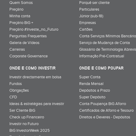
Quem Somos
Porquê ser cliente
Preçário
Particulares
Minha conta
Júnior (sub-18)
Preçário BiG +
Empresas
Preçário #Investe_no_Futuro
Cartões
Perguntas Frequentes
Conta Serviços Mínimos Bancário
Galeria de Vídeos
Serviço de Mudança de Conta
Carreiras
Glossário de Terminologia Abrevi
Corporate Governance
Informação Pré-Contratual
ONDE E COMO INVESTIR
ONDE E COMO POUPAR
Investir directamente em bolsa
Super Conta
Fundos
Renda Mensal
Obrigações
Depósitos a Prazo
CFD
Super Depósito
Ideias & estratégias para investir
Conta Poupança BiG Aforro
Ser Cliente BiG
Certificados de Aforro e Tesouro
Check up Financeiro
Direitos e Deveres - Depósitos
Investir no Futuro
BiG InvestorWeek 2025
;