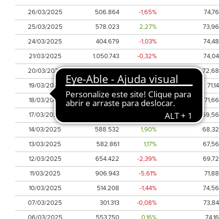
26/03/2025
506.864
-1,65%
74,76
25/03/2025
578.023
2,27%
73,96
24/03/2025
404.679
-1,03%
74,48
21/03/2025
1.050.743
-0,32%
74,04
20/03/2025
629.927
2,20%
72,68
19/03/2025
261.127
1,88%
71,14
18/03/2025
803.422
1,02%
71,66
17/03/2025
349.509
3,15%
69,56
14/03/2025
588.532
1,90%
68,32
13/03/2025
582.861
1,17%
67,56
12/03/2025
654.422
-2,39%
69,72
11/03/2025
906.943
-5,61%
71,88
10/03/2025
514.208
-1,44%
74,56
07/03/2025
301.313
-0,08%
73,84
06/03/2025
553.750
0,16%
74,16