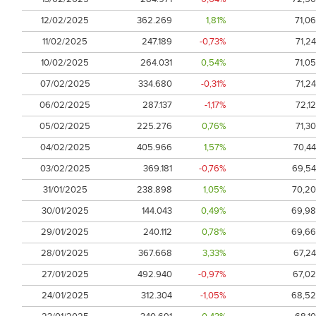
12/02/2025
362.269
1,81%
71,06
11/02/2025
247.189
-0,73%
71,24
10/02/2025
264.031
0,54%
71,05
07/02/2025
334.680
-0,31%
71,24
06/02/2025
287.137
-1,17%
72,12
05/02/2025
225.276
0,76%
71,30
04/02/2025
405.966
1,57%
70,44
03/02/2025
369.181
-0,76%
69,54
31/01/2025
238.898
1,05%
70,20
30/01/2025
144.043
0,49%
69,98
29/01/2025
240.112
0,78%
69,66
28/01/2025
367.668
3,33%
67,24
27/01/2025
492.940
-0,97%
67,02
24/01/2025
312.304
-1,05%
68,52