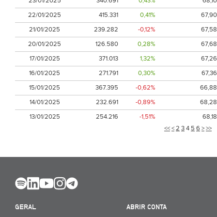
23/01/2025
340.691
0,43%
68,10
22/01/2025
415.331
0,41%
67,90
21/01/2025
239.282
-0,12%
67,58
20/01/2025
126.580
0,28%
67,68
17/01/2025
371.013
1,32%
67,26
16/01/2025
271.791
0,30%
67,36
15/01/2025
367.395
-0,62%
66,88
14/01/2025
232.691
-0,89%
68,28
13/01/2025
254.216
-1,51%
68,18
<<
<
2
3
4
5
6
>
>>
GERAL
ABRIR CONTA