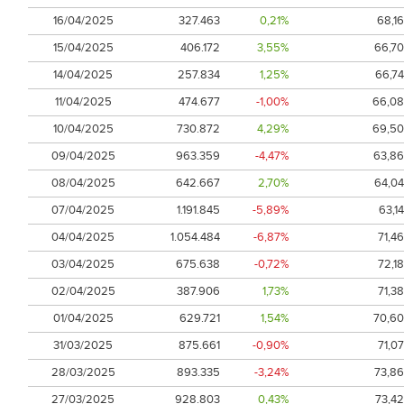
16/04/2025
327.463
0,21%
68,16
15/04/2025
406.172
3,55%
66,70
14/04/2025
257.834
1,25%
66,74
11/04/2025
474.677
-1,00%
66,08
10/04/2025
730.872
4,29%
69,50
09/04/2025
963.359
-4,47%
63,86
08/04/2025
642.667
2,70%
64,04
07/04/2025
1.191.845
-5,89%
63,14
04/04/2025
1.054.484
-6,87%
71,46
03/04/2025
675.638
-0,72%
72,18
02/04/2025
387.906
1,73%
71,38
01/04/2025
629.721
1,54%
70,60
31/03/2025
875.661
-0,90%
71,07
28/03/2025
893.335
-3,24%
73,86
27/03/2025
928.803
0,43%
73,42