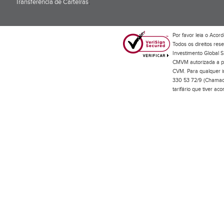
Transferência de Carteiras
;
Por favor leia o
Acord
Todos os direitos res
Investimento Global S
CMVM autorizada a pr
CVM. Para qualquer in
330 53 72/9 (Chamada
tarifário que tiver a