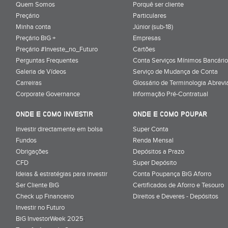
Quem Somos
Porquê ser cliente
Preçário
Particulares
Minha conta
Júnior (sub-18)
Preçário BiG +
Empresas
Preçário #Investe_no_Futuro
Cartões
Perguntas Frequentes
Conta Serviços Mínimos Bancário
Galeria de Vídeos
Serviço de Mudança de Conta
Carreiras
Glossário de Terminologia Abrevi
Corporate Governance
Informação Pré-Contratual
ONDE E COMO INVESTIR
ONDE E COMO POUPAR
Investir directamente em bolsa
Super Conta
Fundos
Renda Mensal
Obrigações
Depósitos a Prazo
CFD
Super Depósito
Ideias & estratégias para investir
Conta Poupança BiG Aforro
Ser Cliente BiG
Certificados de Aforro e Tesouro
Check up Financeiro
Direitos e Deveres - Depósitos
Investir no Futuro
BiG InvestorWeek 2025
;