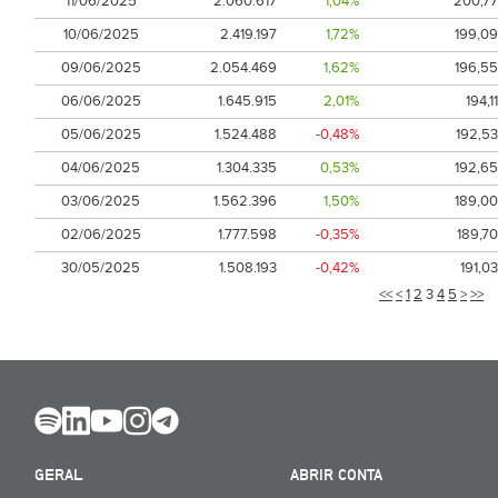
11/06/2025
2.060.617
1,04%
200,77
10/06/2025
2.419.197
1,72%
199,09
09/06/2025
2.054.469
1,62%
196,55
06/06/2025
1.645.915
2,01%
194,11
05/06/2025
1.524.488
-0,48%
192,53
04/06/2025
1.304.335
0,53%
192,65
03/06/2025
1.562.396
1,50%
189,00
02/06/2025
1.777.598
-0,35%
189,70
30/05/2025
1.508.193
-0,42%
191,03
<<
<
1
2
3
4
5
>
>>
GERAL
ABRIR CONTA