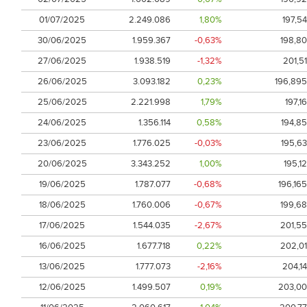
01/07/2025
2.249.086
1,80%
197,54
30/06/2025
1.959.367
-0,63%
198,80
27/06/2025
1.938.519
-1,32%
201,51
26/06/2025
3.093.182
0,23%
196,895
25/06/2025
2.221.998
1,79%
197,16
24/06/2025
1.356.114
0,58%
194,85
23/06/2025
1.776.025
-0,03%
195,63
20/06/2025
3.343.252
1,00%
195,12
19/06/2025
1.787.077
-0,68%
196,165
18/06/2025
1.760.006
-0,67%
199,68
17/06/2025
1.544.035
-2,67%
201,55
16/06/2025
1.677.718
0,22%
202,01
13/06/2025
1.777.073
-2,16%
204,14
12/06/2025
1.499.507
0,19%
203,00