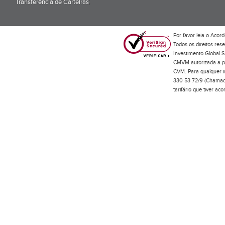
Transferência de Carteiras
;
Por favor leia o
Acord
Todos os direitos res
Investimento Global S
CMVM autorizada a pr
CVM. Para qualquer in
330 53 72/9 (Chamada
tarifário que tiver a