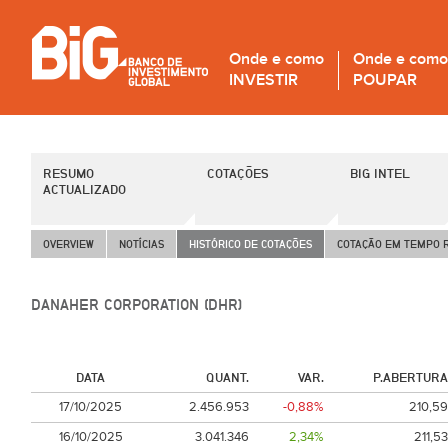
Onde e como
Onde e como
INVESTIR
POUPAR
RESUMO
COTAÇÕES
BIG INTEL
ACTUALIZADO
OVERVIEW
NOTÍCIAS
HISTÓRICO DE COTAÇÕES
COTAÇÃO EM TEMPO 
DANAHER CORPORATION (DHR)
DATA
QUANT.
VAR.
P.ABERTURA
17/10/2025
2.456.953
-0,88%
210,59
16/10/2025
3.041.346
2,34%
211,53