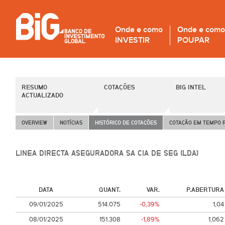
Onde e como
Onde e como
INVESTIR
POUPAR
RESUMO
COTAÇÕES
BIG INTEL
ACTUALIZADO
OVERVIEW
NOTÍCIAS
HISTÓRICO DE COTAÇÕES
COTAÇÃO EM TEMPO 
LINEA DIRECTA ASEGURADORA SA CIA DE SEG (LDA)
DATA
QUANT.
VAR.
P.ABERTURA
09/01/2025
514.075
-0,39%
1,04
08/01/2025
151.308
-1,89%
1,062