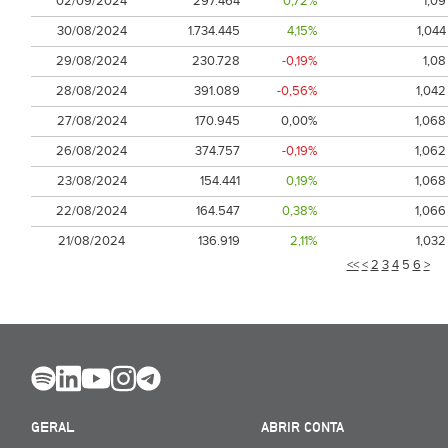
02/09/2024
297.464
0,72%
1,09
30/08/2024
1.734.445
4,15%
1,044
29/08/2024
230.728
-0,19%
1,08
28/08/2024
391.089
-0,56%
1,042
27/08/2024
170.945
0,00%
1,068
26/08/2024
374.757
-0,19%
1,062
23/08/2024
154.441
0,19%
1,068
22/08/2024
164.547
0,38%
1,066
21/08/2024
136.919
2,11%
1,032
<<
<
2
3
4
5
6
>
GERAL
ABRIR CONTA