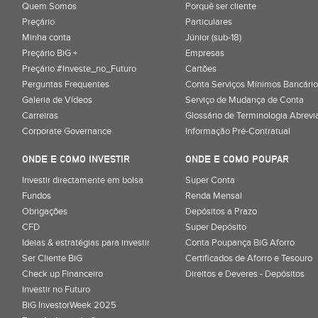
Quem Somos
Porquê ser cliente
Preçário
Particulares
Minha conta
Júnior (sub-18)
Preçário BiG +
Empresas
Preçário #Investe_no_Futuro
Cartões
Perguntas Frequentes
Conta Serviços Mínimos Bancário
Galeria de Vídeos
Serviço de Mudança de Conta
Carreiras
Glossário de Terminologia Abrevi
Corporate Governance
Informação Pré-Contratual
ONDE E COMO INVESTIR
ONDE E COMO POUPAR
Investir directamente em bolsa
Super Conta
Fundos
Renda Mensal
Obrigações
Depósitos a Prazo
CFD
Super Depósito
Ideias & estratégias para investir
Conta Poupança BiG Aforro
Ser Cliente BiG
Certificados de Aforro e Tesouro
Check up Financeiro
Direitos e Deveres - Depósitos
Investir no Futuro
BiG InvestorWeek 2025
;