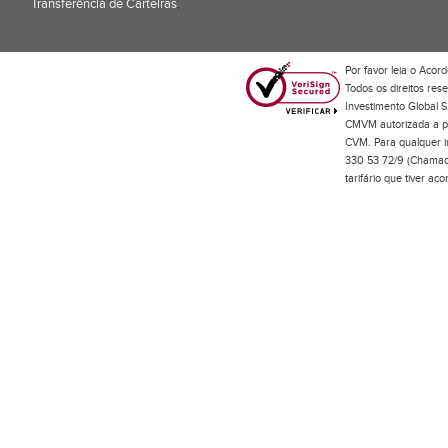
Transferência de Carteiras
;
Por favor leia o
Acord
Todos os direitos res
Investimento Global S
CMVM autorizada a pr
CVM. Para qualquer in
330 53 72/9 (Chamada
tarifário que tiver a